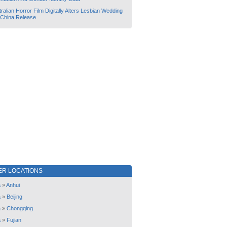
ralian Horror Film Digitally Alters Lesbian Wedding
 China Release
ER LOCATIONS
a
»
Anhui
a
»
Beijing
a
»
Chongqing
a
»
Fujian