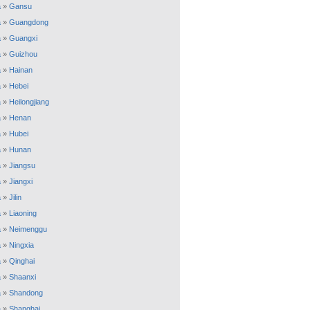
a
»
Gansu
a
»
Guangdong
a
»
Guangxi
a
»
Guizhou
a
»
Hainan
a
»
Hebei
a
»
Heilongjiang
a
»
Henan
a
»
Hubei
a
»
Hunan
a
»
Jiangsu
a
»
Jiangxi
a
»
Jilin
a
»
Liaoning
a
»
Neimenggu
a
»
Ningxia
a
»
Qinghai
a
»
Shaanxi
a
»
Shandong
a
»
Shanghai