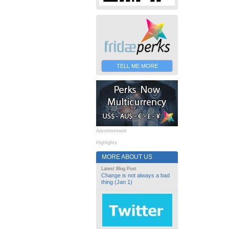
TELL ME MORE
Advertisement
Highlights
MORE ABOUT US
Latest Blog Post
Change is not always a bad
thing (Jan 1)