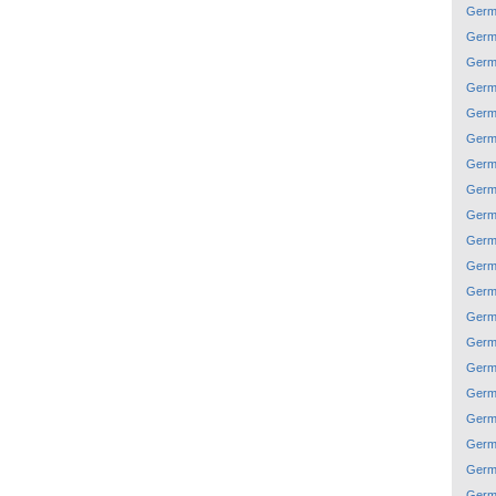
Germ
Germ
Germ
Germ
Germ
Germ
Germ
Germ
Germ
Germ
Germ
Germ
Germ
Germ
Germ
Germ
Germ
Germ
Germ
Germ