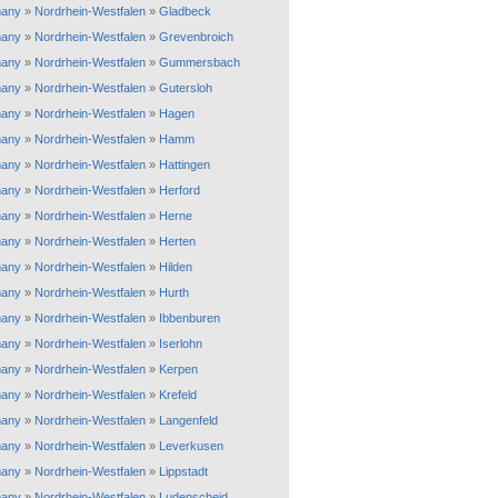
any
»
Nordrhein-Westfalen
»
Gladbeck
any
»
Nordrhein-Westfalen
»
Grevenbroich
any
»
Nordrhein-Westfalen
»
Gummersbach
any
»
Nordrhein-Westfalen
»
Gutersloh
any
»
Nordrhein-Westfalen
»
Hagen
any
»
Nordrhein-Westfalen
»
Hamm
any
»
Nordrhein-Westfalen
»
Hattingen
any
»
Nordrhein-Westfalen
»
Herford
any
»
Nordrhein-Westfalen
»
Herne
any
»
Nordrhein-Westfalen
»
Herten
any
»
Nordrhein-Westfalen
»
Hilden
any
»
Nordrhein-Westfalen
»
Hurth
any
»
Nordrhein-Westfalen
»
Ibbenburen
any
»
Nordrhein-Westfalen
»
Iserlohn
any
»
Nordrhein-Westfalen
»
Kerpen
any
»
Nordrhein-Westfalen
»
Krefeld
any
»
Nordrhein-Westfalen
»
Langenfeld
any
»
Nordrhein-Westfalen
»
Leverkusen
any
»
Nordrhein-Westfalen
»
Lippstadt
any
»
Nordrhein-Westfalen
»
Ludenscheid