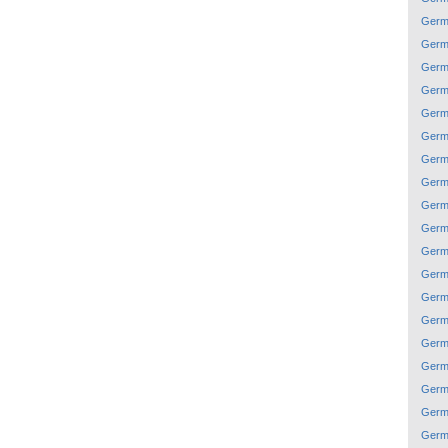
Germ
Germ
Germ
Germ
Germ
Germ
Germ
Germ
Germ
Germ
Germ
Germ
Germ
Germ
Germ
Germ
Germ
Germ
Germ