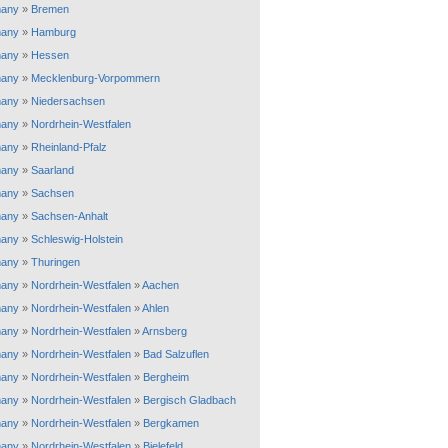
any
»
Bremen
any
»
Hamburg
any
»
Hessen
any
»
Mecklenburg-Vorpommern
any
»
Niedersachsen
any
»
Nordrhein-Westfalen
any
»
Rheinland-Pfalz
any
»
Saarland
any
»
Sachsen
any
»
Sachsen-Anhalt
any
»
Schleswig-Holstein
any
»
Thuringen
any
»
Nordrhein-Westfalen
»
Aachen
any
»
Nordrhein-Westfalen
»
Ahlen
any
»
Nordrhein-Westfalen
»
Arnsberg
any
»
Nordrhein-Westfalen
»
Bad Salzuflen
any
»
Nordrhein-Westfalen
»
Bergheim
any
»
Nordrhein-Westfalen
»
Bergisch Gladbach
any
»
Nordrhein-Westfalen
»
Bergkamen
any
»
Nordrhein-Westfalen
»
Bielefeld