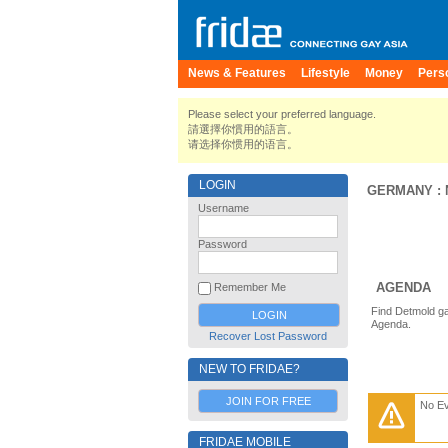
News & Features
Lifestyle
Money
Pers
Please select your preferred language.
請選擇你慣用的語言。
请选择你惯用的语言。
LOGIN
GERMANY
:
Username
Password
AGENDA
Remember Me
Find Detmold ga
Agenda.
Recover Lost Password
NEW TO FRIDAE?
JOIN FOR FREE
No E
FRIDAE MOBILE