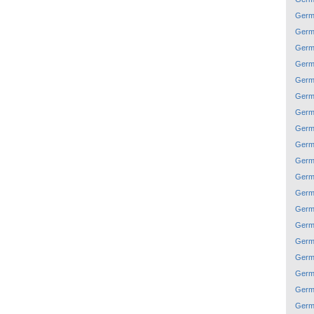
Germ
Germ
Germ
Germ
Germ
Germ
Germ
Germ
Germ
Germ
Germ
Germ
Germ
Germ
Germ
Germ
Germ
Germ
Germ