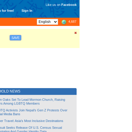
Like us on
Facebook
 for free!
Sign In
4,687
SAVE
MOLD NEWS
lin Oaks Set To Lead Mormon Church, Raising
rs Among LGBTQ Members
TQ Activists Join Nepal’s Gen Z Protests Over
ial Media Bans
r Travel: Asia’s Most Inclusive Destinations
suit Seeks Release Of U.S. Census Sexual
ntation And Gender Identity Data