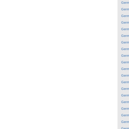
Germ
Germ
Germ
Germ
Germ
Germ
Germ
Germ
Germ
Germ
Germ
Germ
Germ
Germ
Germ
Germ
Germ
Germ
Germ
Germ