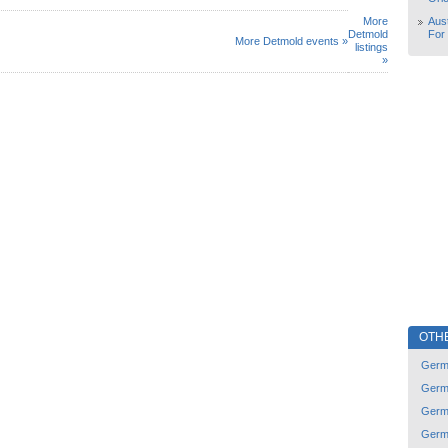
More
Aust
Detmold
For
More Detmold events »
listings
»
OTH
Germ
Germ
Germ
Germ