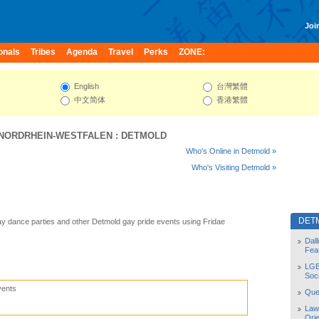
Join
onals
Tribes
Agenda
Travel
Perks
ZONE:
English
台灣繁體
中文简体
香港繁體
NORDRHEIN-WESTFALEN
:
DETMOLD
Who's Online in Detmold »
Who's Visiting Detmold »
DET
y dance parties and other Detmold gay pride events using Fridae
Dal
Fea
LGB
Soc
vents
Quee
Law
Orie