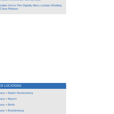
ralian Horror Film Digitally Alters Lesbian Wedding
 China Release
ER LOCATIONS
any
»
Baden-Wurttemberg
any
»
Bayern
any
»
Berlin
any
»
Brandenburg