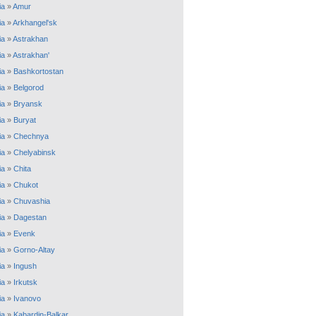
ia
»
Amur
ia
»
Arkhangel'sk
ia
»
Astrakhan
ia
»
Astrakhan'
ia
»
Bashkortostan
ia
»
Belgorod
ia
»
Bryansk
ia
»
Buryat
ia
»
Chechnya
ia
»
Chelyabinsk
ia
»
Chita
ia
»
Chukot
ia
»
Chuvashia
ia
»
Dagestan
ia
»
Evenk
ia
»
Gorno-Altay
ia
»
Ingush
ia
»
Irkutsk
ia
»
Ivanovo
ia
»
Kabardin-Balkar