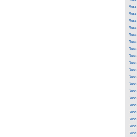
Russ
Russ
Russ
Russ
Russ
Russ
Russ
Russ
Russ
Russ
Russ
Russ
Russ
Russ
Russ
Russ
Russ
Russ
Russ