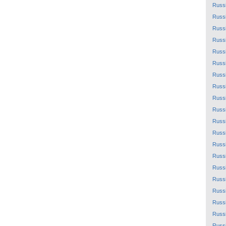
Russ
Russ
Russ
Russ
Russ
Russ
Russ
Russ
Russ
Russ
Russ
Russ
Russ
Russ
Russ
Russ
Russ
Russ
Russ
Russ