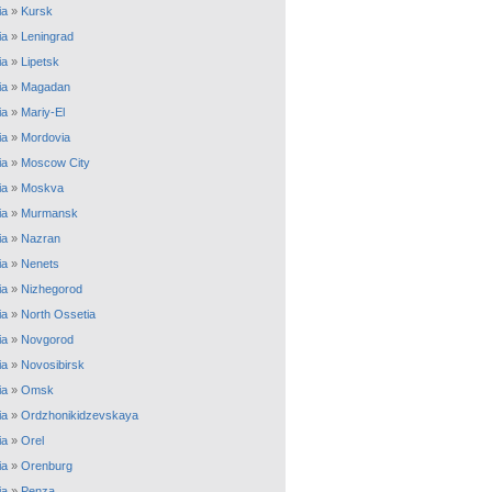
ia
»
Kursk
ia
»
Leningrad
ia
»
Lipetsk
ia
»
Magadan
ia
»
Mariy-El
ia
»
Mordovia
ia
»
Moscow City
ia
»
Moskva
ia
»
Murmansk
ia
»
Nazran
ia
»
Nenets
ia
»
Nizhegorod
ia
»
North Ossetia
ia
»
Novgorod
ia
»
Novosibirsk
ia
»
Omsk
ia
»
Ordzhonikidzevskaya
ia
»
Orel
ia
»
Orenburg
ia
»
Penza