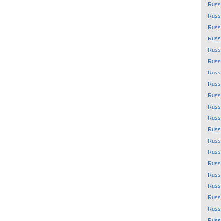
Russ
Russ
Russ
Russ
Russ
Russ
Russ
Russ
Russ
Russ
Russ
Russ
Russ
Russ
Russ
Russ
Russ
Russ
Russ
Russ