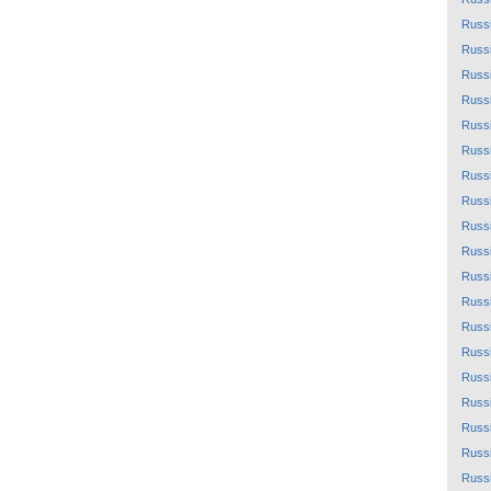
Russ
Russ
Russ
Russ
Russ
Russ
Russ
Russ
Russ
Russ
Russ
Russ
Russ
Russ
Russ
Russ
Russ
Russ
Russ