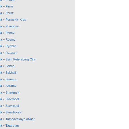
ia
»
Perm
ia
»
Perm'
ia
»
Permskiy Kray
ia
»
Primor'ye
ia
»
Pskov
ia
»
Rostov
ia
»
Ryazan
ia
»
Ryazan'
ia
»
Saint Petersburg City
ia
»
Sakha
ia
»
Sakhalin
ia
»
Samara
ia
»
Saratov
ia
»
Smolensk
ia
»
Stavropol
ia
»
Stavropol'
ia
»
Sverdlovsk
ia
»
Tambovskaya oblast
ia
»
Tatarstan