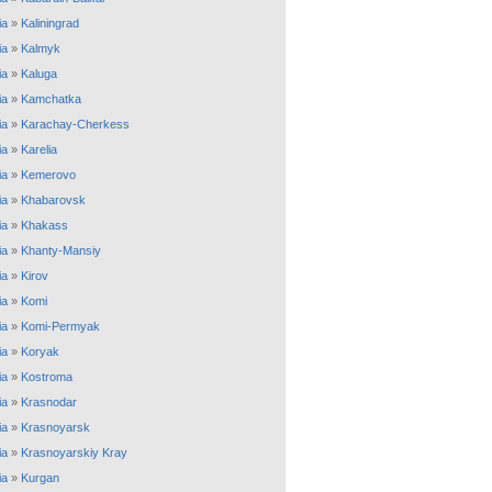
ia
»
Kaliningrad
ia
»
Kalmyk
ia
»
Kaluga
ia
»
Kamchatka
ia
»
Karachay-Cherkess
ia
»
Karelia
ia
»
Kemerovo
ia
»
Khabarovsk
ia
»
Khakass
ia
»
Khanty-Mansiy
ia
»
Kirov
ia
»
Komi
ia
»
Komi-Permyak
ia
»
Koryak
ia
»
Kostroma
ia
»
Krasnodar
ia
»
Krasnoyarsk
ia
»
Krasnoyarskiy Kray
ia
»
Kurgan