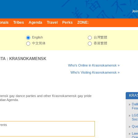
Join
onals
Tribes
Agenda
Travel
Perks
ZONE:
English
台灣繁體
中文简体
香港繁體
ITA
:
KRASNOKAMENSK
Who's Online in Krasnokamensk »
Who's Visiting Krasnokamensk »
KRA
ensk gay dance parties and other Krasnokamensk gay pride
idae Agenda.
Dal
Fea
LGB
Soc
vents
Quee
Law
Orie