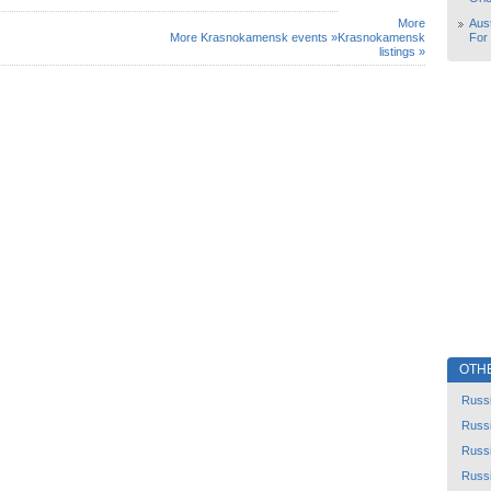
More
Aust
More Krasnokamensk events »
Krasnokamensk
For
listings »
OTH
Russ
Russ
Russ
Russ