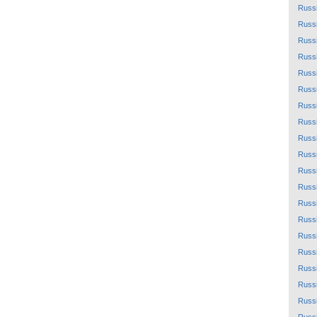
Russ
Russ
Russ
Russ
Russ
Russ
Russ
Russ
Russ
Russ
Russ
Russ
Russ
Russ
Russ
Russ
Russ
Russ
Russ