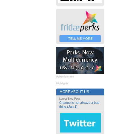
TELL ME MORE
Advertisement
Highlights
MORE ABOUT US
Latest Blog Post
Change is not always a bad
thing (Jan 1)