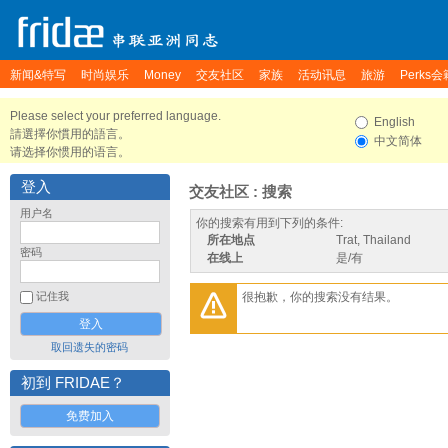
新闻&特写
时尚娱乐
Money
交友社区
家族
活动讯息
旅游
Perks会
Please select your preferred language.
English
請選擇你慣用的語言。
中文简体
请选择你惯用的语言。
登入
交友社区 : 搜索
用户名
你的搜索有用到下列的条件:
所在地点
Trat, Thailand
密码
在线上
是/有
很抱歉，你的搜索没有结果。
记住我
取回遗失的密码
初到 FRIDAE？
免费加入