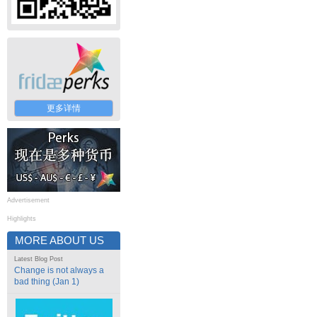
更多详情
Advertisement
Highlights
MORE ABOUT US
Latest Blog Post
Change is not always a
bad thing (Jan 1)