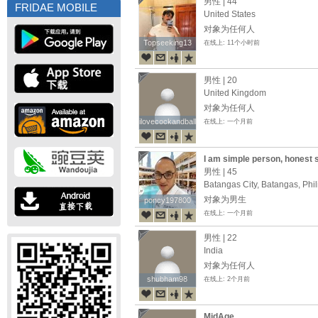
男性 | 44
FRIDAE MOBILE
United States
对象为任何人
Topseeking13
Topseeking13
在线上: 11个小时前
男性 | 20
United Kingdom
对象为任何人
ilovecockandballs
ilovecockandballs
在线上: 一个月前
I am simple person, honest 
serious relationship i hope i 
男性 | 45
Batangas City, Batangas, Phi
对象为男生
poncy197800
poncy197800
在线上: 一个月前
男性 | 22
India
对象为任何人
shubham98
shubham98
在线上: 2个月前
MidAge