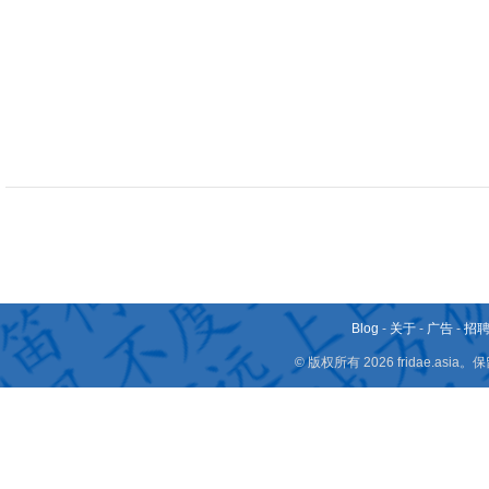
Blog
-
关于
-
广告
-
招
© 版权所有 2026 fridae.a