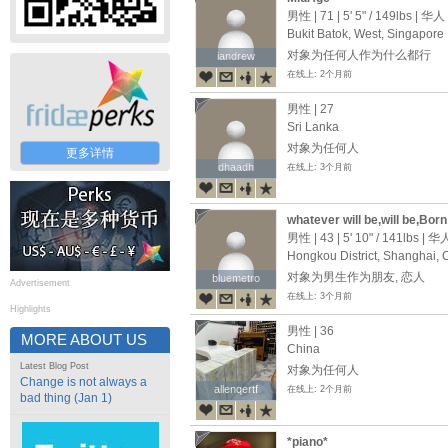
男性 | 71 |
5' 5"
/
149lbs
| 华人
Bukit Batok, West, Singapore
对象为任何人作为什么都行
iandrew
iandrew
在线上: 2个月前
男性 | 27
Sri Lanka
对象为任何人
更多详情
dhaadh
dhaadh
在线上: 3个月前
whatever will be,will be,Born
男性 | 43 |
5' 10"
/
141lbs
| 华
Hongkou District, Shanghai, 
对象为男生作为朋友, 恋人
bluemetro
bluemetro
Advertisement
在线上: 3个月前
Highlights
男性 | 36
MORE ABOUT US
China
Latest Blog Post
对象为任何人
Change is not always a
allenqertf
allenqertf
在线上: 2个月前
bad thing (Jan 1)
*piano*