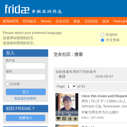
新闻&特写
时尚娱乐
Money
交友社区
家族
活动讯息
旅游
Perks会
Please select your preferred language.
English
請選擇你慣用的語言。
中文简体
请选择你惯用的语言。
登入
交友社区 : 搜索
用户名
密码
你的搜索有用到下列的条件:
生日
2026-05-07
记住我
Page
of 43
I love thin Asian and Hispan
取回遗失的密码
sex. I visit Asian countries 
男性 | 76 |
5' 6"
/
138lbs
| 白人
Johnson City, Tennessee, Uni
初到 FRIDAE？
对象为男生作为什么都行
LOVETHINASIANS
LOVETHINASIANS
免费加入
在线上: 18个小时前