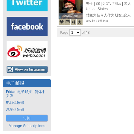
男性 | 38 |
6' 1"
/
77lbs
| 黑人
United States
对象为任何人作为朋友, 恋人
doaachee
doaachee
在线上: 3个星期前
Page
of 43
电子邮报
Fridae 电子邮报 - 简体中
文版
电影俱乐部
汽车俱乐部
订阅
Manage Subscriptions