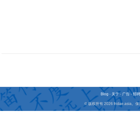
Blog
-
关于
-
广告
-
招
© 版权所有 2026 fridae.a