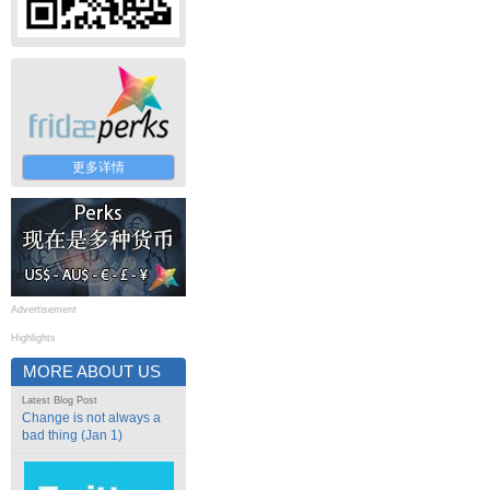
更多详情
Advertisement
Highlights
MORE ABOUT US
Latest Blog Post
Change is not always a
bad thing (Jan 1)