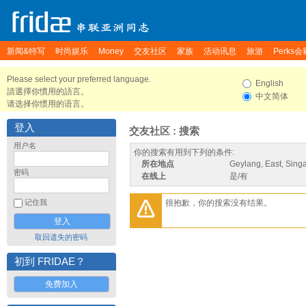
新闻&特写
时尚娱乐
Money
交友社区
家族
活动讯息
旅游
Perks会
Please select your preferred language.
English
請選擇你慣用的語言。
中文简体
请选择你惯用的语言。
登入
交友社区 : 搜索
用户名
你的搜索有用到下列的条件:
所在地点
Geylang, East, Sing
密码
在线上
是/有
很抱歉，你的搜索没有结果。
记住我
取回遗失的密码
初到 FRIDAE？
免费加入