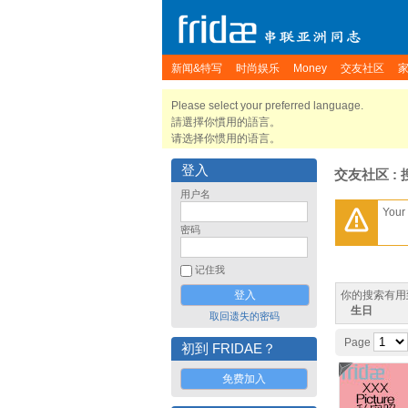
新闻&特写
时尚娱乐
Money
交友社区
Please select your preferred language.
請選擇你慣用的語言。
请选择你惯用的语言。
登入
交友社区 : 
用户名
Your 
密码
记住我
你的搜索有用
生日
取回遗失的密码
Page
初到 FRIDAE？
免费加入