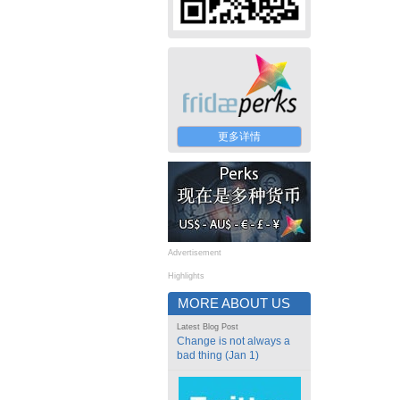
更多详情
Advertisement
Highlights
MORE ABOUT US
Latest Blog Post
Change is not always a
bad thing (Jan 1)