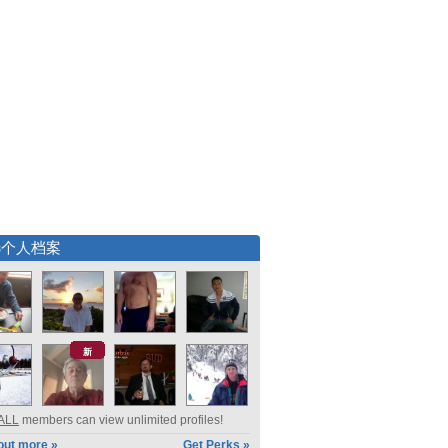
选个人档案
新
ALL
members can view unlimited profiles!
out more »
Get Perks »