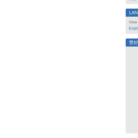
LA
View 
Engli
赞