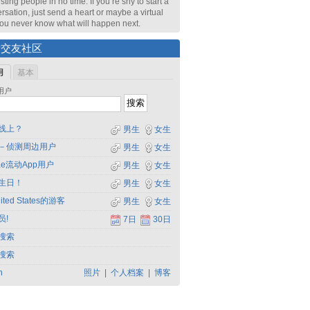
sting people in no time. If you’re shy to start a
rsation, just send a heart or maybe a virtual
 You never know what will happen next.
索交友社区
用
基本
用户
线上？
男生
女生
－侦测周边用户
男生
女生
dae流动App用户
男生
女生
生日！
男生
女生
ited States的游客
男生
女生
员!
7日
30日
搜索
搜索
h
照片
|
个人档案
|
博客