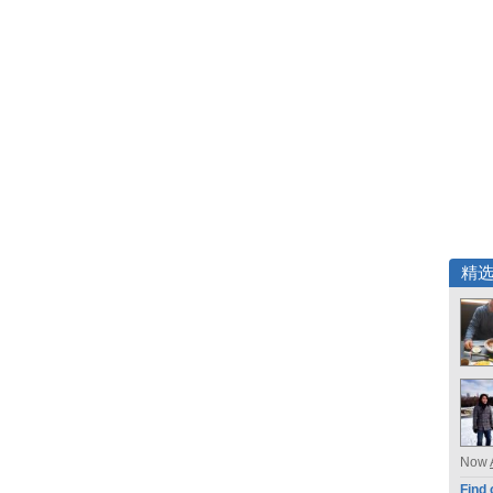
精
Now
Find 