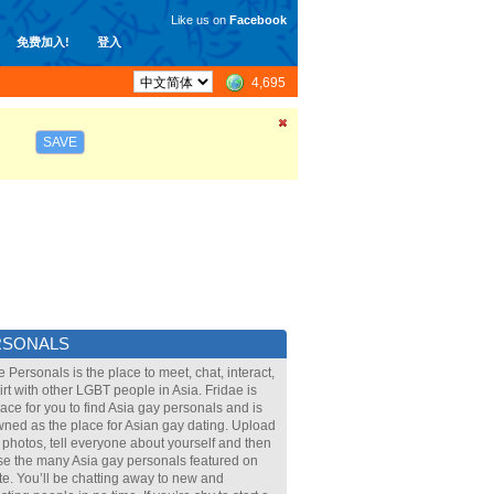
Like us on
Facebook
免费加入!
登入
4,695
SAVE
RSONALS
e Personals is the place to meet, chat, interact,
lirt with other LGBT people in Asia. Fridae is
lace for you to find Asia gay personals and is
ned as the place for Asian gay dating. Upload
 photos, tell everyone about yourself and then
e the many Asia gay personals featured on
ite. You’ll be chatting away to new and