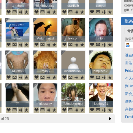
intere
conve
andthen
andthen
blueboysexy
blueboysexy
starfly3r
starfly3r
tianyun
tianyun
gift.
搜
常
wltnet
wltnet
Autumnmist
Autumnmist
lexicon
lexicon
friton
friton
搜索
谁在
雷达
Fri
AD8888
AD8888
roybkk
roybkk
oldcurious69
oldcurious69
tampines25
tampines25
今天
到Un
新会
进阶
芹
芹
glasscity
glasscity
bendoverme
bendoverme
lostboy21
lostboy21
兴趣
Fres
of 25