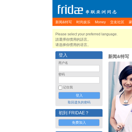
新闻&特写
时尚娱乐
Money
交友社区
Please select your preferred language.
請選擇你慣用的語言。
请选择你惯用的语言。
登入
新闻&特写
用户名
密码
记住我
取回遗失的密码
初到 FRIDAE？
免费加入