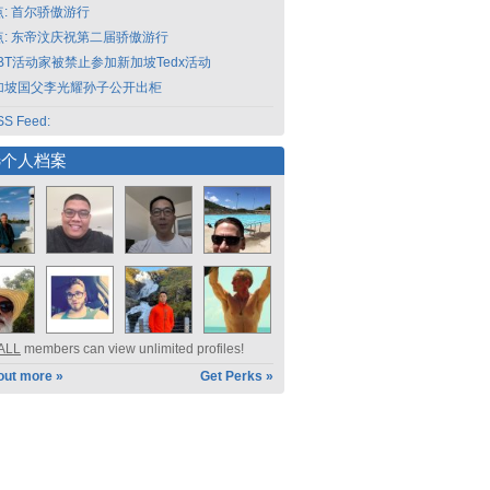
点: 首尔骄傲游行
点: 东帝汶庆祝第二届骄傲游行
GBT活动家被禁止参加新加坡Tedx活动
加坡国父李光耀孙子公开出柜
S Feed:
选个人档案
ALL
members can view unlimited profiles!
out more »
Get Perks »