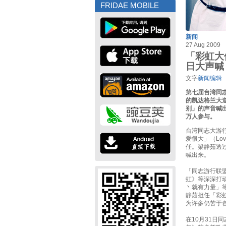
FRIDAE MOBILE
新闻
27 Aug 2009
「彩虹大
日大声喊
文字
新闻编辑
第七届台湾同
的凯达格兰大
别」的声音喊出
万人参与。
台湾同志大游
爱很大」（Lo
任。梁静茹透
喊出来。
「同志游行联
虹》等深深打
丶就有力量」
静茹担任「彩
为许多仍苦于
在10月31