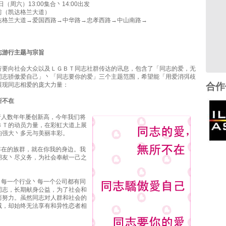
日（周六）13:00集合丶14:00出发
前（凯达格兰大道）
达格兰大道→爱国西路→中华路→忠孝西路→中山南路→
志游行主题与宗旨
行要向社会大众以及ＬＧＢＴ同志社群传达的讯息，包含了「同志的爱，无
同志骄傲爱自己」丶「同志要你的爱」三个主题范围，希望能「用爱消弭歧
展现同志相爱的庞大力量：
合作
所不在
行人数年年屡创新高，今年我们将
ＢＴ的动员力量，在彩虹大道上展
的强大丶多元与美丽丰彩。
存在的族群，就在你我的身边。我
朋友丶尽义务，为社会奉献一己之
丶每一个行业丶每一个公司都有同
同志，长期献身公益，为了社会和
而努力。虽然同志对人群和社会的
减，却始终无法享有和异性恋者相