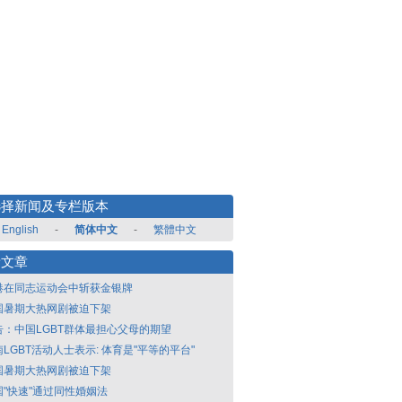
选择新闻及专栏版本
English
-
简体中文
-
繁體中文
新文章
港在同志运动会中斩获金银牌
国暑期大热网剧被迫下架
告：中国LGBT群体最担心父母的期望
LGBT活动人士表示: 体育是"平等的平台"
国暑期大热网剧被迫下架
国"快速"通过同性婚姻法