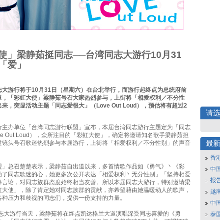
使」梁静茹挺同志──台湾同志大游行10月31
「爱」
志大游行将于10月31日（星期六）在台北举行，而游行起终点为总统府前
道，「彩虹大使」梁静茹号召大家热烈参与，上街将「相爱权利／不分性
来，突显活动主题「同志爱很大」（Love Out Loud），预估将有超过2
请
行主办单位「台湾同志游行联盟」宣布，本届台湾同志游行主题定为「同志
ve Out Loud），众所注目的「彩虹大使」，确定将邀请知名歌手梁静茹担
过镜头号召歌迷热烈参与本届游行，上街将「相爱权利／不分性别」的声音
最
香
盟」总召楚楚表示，梁静茹自出道以来，多首情歌作品如《勇气》丶《彩
中
动了同志歌迷的心，她更多次公开表达「相爱权利丶无分性别」「坚持相爱
报
等言论，对同志族群态度始终相当友善。所以本届同志大游行，特别邀请梁
虹大使」，除了肯定她对同志族群的贡献，亦希望藉由她温暖动人的歌声，
越南
各种压力和歧视的同志们，提供一份支持的力量。
中
日同志大游行当天，梁静茹将在终点凯达格兰大道演唱深受同志喜爱的《勇
泰