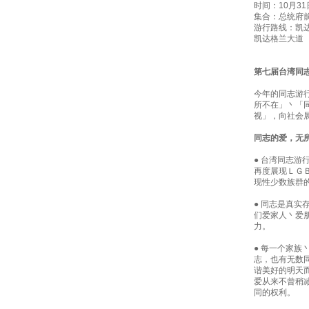
时间：10月31
集合：总统府
游行路线：凯
凯达格兰大道
第七届台湾同
今年的同志游
所不在」丶「
视」，向社会
同志的爱，无
● 台湾同志游
再度展现ＬＧ
现性少数族群
● 同志是真实
们爱家人丶爱
力。
● 每一个家族
志，也有无数
谐美好的明天
爱从来不曾稍
同的权利。