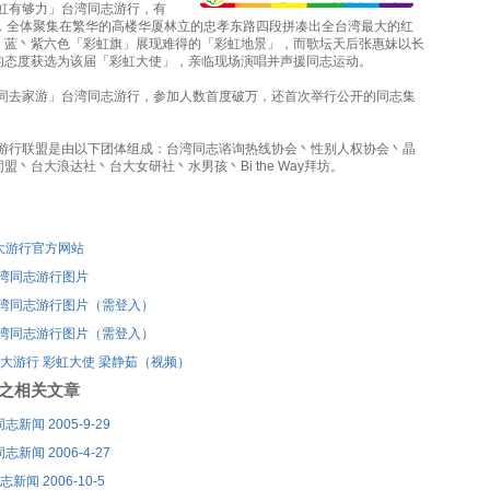
彩虹有够力」台湾同志游行，有
参加，全体聚集在繁华的高楼华厦林立的忠孝东路四段拼凑出全台湾最大的红
丶蓝丶紫六色「彩虹旗」展现难得的「彩虹地景」，而歌坛天后张惠妹以长
的态度获选为该届「彩虹大使」，亲临现场演唱并声援同志运动。
「一同去家游」台湾同志游行，参加人数首度破万，还首次举行公开的同志集
同志游行联盟是由以下团体组成：台湾同志谘询热线协会丶性别人权协会丶晶
盟丶台大浪达社丶台大女研社丶水男孩丶Bi the Way拜坊。
大游行官方网站
台湾同志游行图片
台湾同志游行图片（需登入）
台湾同志游行图片（需登入）
同志大游行 彩虹大使 梁静茹（视频）
刊登之相关文章
新闻 2005-9-29
新闻 2006-4-27
新闻 2006-10-5