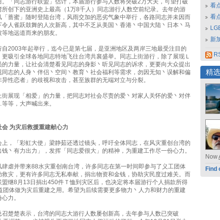
曲。「同志游行联盟」估计，本届游行参与人数将突破2万大关，可望打破
看
湾所创下的亚洲史上最高（1万8千人）同志游行人数空前纪录。去年的游
看
风「蔷蜜」随时登陆台湾，风雨交加的恶劣气象中举行，各路同志并未因而
下令人雀跃鼓舞的人次新高，其中不乏从美国丶香港丶中国大陆丶日本丶马
L
坡等地远道而来的朋友。
新
行自2003年起举行，迄今已是第七届，是亚洲地区及两岸三地最受注目的
RS
，更吸引全球各地同志特地飞往台湾共襄盛举。同志上街游行，除了展现Ｌ
员的力量，让社会清楚看见同志的身影丶听见同志的诉求，更要向大众提出
精
视同志的人身丶伴侣丶空间丶教育丶社会福利等需求，勿因无知丶误解和偏
非异性恋者」的歧视和攻击，甚至族群的无端对立与分裂。
上街展现「相爱」的力量，把同志对社会尽责的爱丶对家人关怀的爱丶对伴
…等等，大声喊出来。
社会 为灾后救援重建献心力
会上，「彩虹大使」梁静茹还透过镜头，呼吁全体同志，在风灾重创台湾的
出钱丶有力出力」，发挥「同志爱很大」的精神，为重建工作尽一份心力。
Now
风肆虐并带来88水灾重创南台湾，许多同志在第一时间即参与了义工团体
Find 
助救灾，更有许多同志无私奉献，捐出物资和金钱，协助灾民度过难关。而
盟继8月13日捐出450件Ｔ恤到灾区后，也决定将本届游行个人捐款所得
公益团体做为灾后重建之用。希望为后续需要更多物力丶人力和财力的重建
份心力。
总召楚楚表示，台湾的同志大游行人数屡创新高，去年参与人数已突破