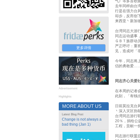
气》等多首歌
去年同样由台
行是在强力台
却步，反而创
来西亚丶新加
台湾同志大游
同志运动盛事
ＧＢＴ族群动
严正呼吁：重
更多详情
见，造成对「
今年，同志将
侣的勇敢爱…
同志齐心关爱
Advertisement
在本周的记者
此刻，「有钱
Highlights
MORE ABOUT US
日前莫拉克台
丶深入灾区协
Latest Blog Post
台湾同志游行联
Change is not always a
20％，捐给
bad thing (Jan 1)
工程，贡献一
同志游行联盟