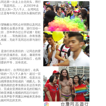
名同志第一次走上台北街头，用行
「我是同志。」。从2003年走
从五百人到一万八千人，台湾同志
征正是每年秋天台北街头最灿烂的
希望唤醒台湾民众对弱势以及同志
。随着社会逐步开放，游行活动一
注目，历年举办过公开证婚丶彩虹
虹大道……等热闹活动，亦有张惠
人相挺，无处不见同志社群与游行
情。
，是游行的实质目的；让同志的爱
游行的灵魂所在。在此，邀请所有
起游行，证明同志证明自己，也用
明爱的平等，没有优劣。
骄傲向前行」台湾同志游行，在风
空前的一万八千人参与丶超过一百
名的纪录出乎各方意料，也首次出
的残障朋友所组成的「残酷儿」队
市最热闹的忠孝东路以长达百米的
道」完成全亚洲前所未见的巨幅六
堪称亚洲最大规模的同志行动/行
著名美声歌手周蕙以神秘来宾身份
达她对同志的支持。