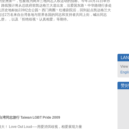
，成为亚洲第一，也被视为两岸三地同志人权运动的指标。今年10月31日举办
，路线预计将从总统府前凯达格兰大道出发，沿爱国东路丶中华路绕行多处
志历史地标如228纪念公园丶西门商圈丶红楼剧院后，回到起点凯达格兰大
超过2万名来自台湾各地与世界各国的同志和支持者共同上街，喊出同志
人群」，以及「拒绝歧视丶认真相爱」等期待。
LA
View 
Engli
赞
同志游行 Taiwan LGBT Pride 2009
！ Love Out Loud──用爱消弭歧视，相爱展现力量