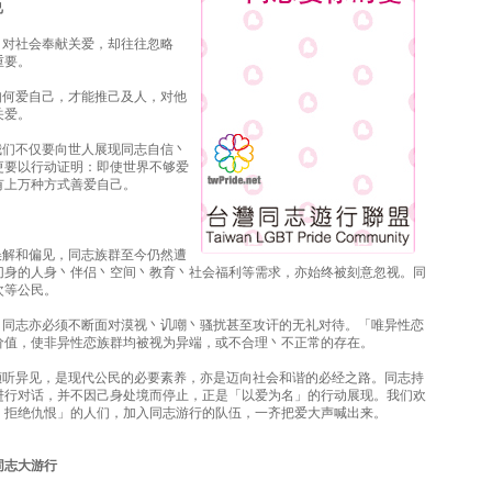
己
丶对社会奉献关爱，却往往忽略
重要。
如何爱自己，才能推己及人，对他
关爱。
我们不仅要向世人展现同志自信丶
更要以行动证明：即使世界不够爱
有上万种方式善爱自己。
误解和偏见，同志族群至今仍然遭
切身的人身丶伴侣丶空间丶教育丶社会福利等需求，亦始终被刻意忽视。同
次等公民。
中，同志亦必须不断面对漠视丶讥嘲丶骚扰甚至攻讦的无礼对待。「唯异性恋
价值，使非异性恋族群均被视为异端，或不合理丶不正常的存在。
丶倾听异见，是现代公民的必要素养，亦是迈向社会和谐的必经之路。同志持
进行对话，并不因己身处境而停止，正是「以爱为名」的行动展现。我们欢
丶拒绝仇恨」的人们，加入同志游行的队伍，一齐把爱大声喊出来。
同志大游行