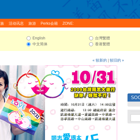
家族
活动讯息
旅游
Perks会籍
ZONE:
English
台灣繁體
中文简体
香港繁體
« 较新的
|
较旧的 »
SOC