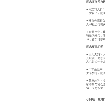
同志骄傲爱自
● 同志对人群
「爱自己」的
● 唯有先懂得
人和社会付出
● 在游行中，
骄傲的神采，
你，你仍可以
同志要你的爱
● 因为无知丶
受歧视。同志
志亦被迫沦为
● 日常生活
关系独尊」的
● 尊重差异
续不断与社会
迎「支持相爱
小回顾：台湾