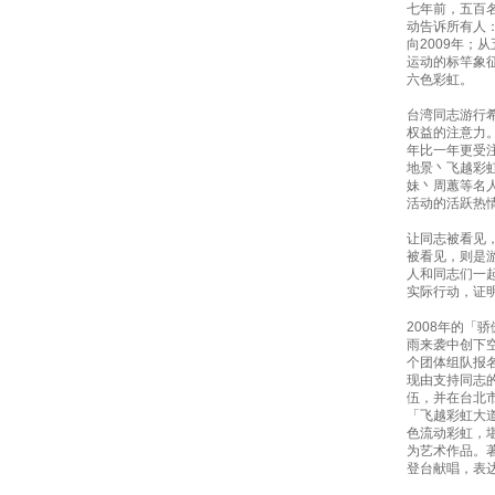
七年前，五百
动告诉所有人：
向2009年；
运动的标竿象
六色彩虹。
台湾同志游行
权益的注意力
年比一年更受
地景丶飞越彩
妹丶周蕙等名
活动的活跃热
让同志被看见
被看见，则是
人和同志们一
实际行动，证
2008年的「
雨来袭中创下
个团体组队报
现由支持同志
伍，并在台北
「飞越彩虹大
色流动彩虹，
为艺术作品。
登台献唱，表