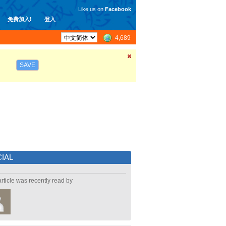
Like us on
Facebook
免费加入!
登入
4,689
SAVE
IAL
article was recently read by