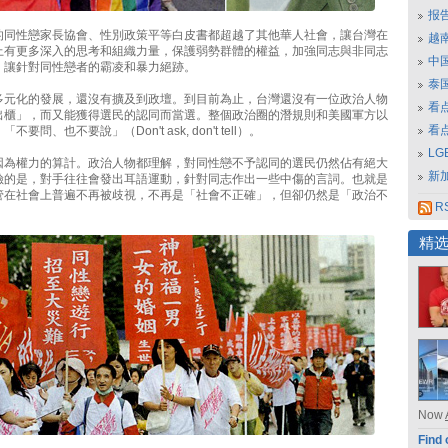
报
的同性戀家長協會、性別政策平等白皮書都超越了其他華人社會，讓台灣在
越南
上有更多深入的思考和組織力量，保護弱勢群體的權益，加強同志與非同志
中
，讓針對同性戀者的霸凌和暴力絕跡。
泰
多元化的發展，還沒有擴及到政壇。到目前為止，台灣還沒有一位政治人物
看
出櫃」，而又能獲得選民的認同而當選。整個政治圈的潛規則和美國軍方以
看
要問、也不要說」（Don't ask, don't tell）。
L
因為權力的算計。政治人物都理解，對同性戀不予認同的選民仍然佔有絕大
新
險的是，對手往往會發出耳語運動，針對同志作出一些中傷的言詞。也就是
管在社會上普遍不再被歧視，不再是「社會不正確」，但卻仍然是「政治不
RS
精
Now
Find 