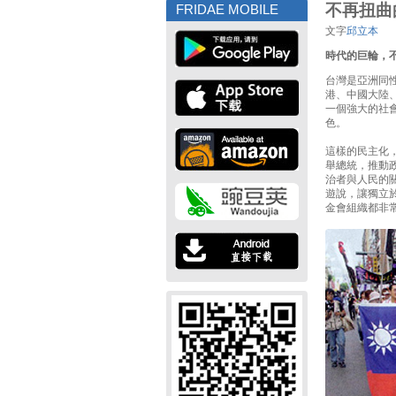
不再扭曲
FRIDAE MOBILE
文字
邱立本
時代的巨輪，
台灣是亞洲同
港、中國大陸
一個強大的社
色。
這樣的民主化，
舉總統，推動
治者與人民的
遊說，讓獨立
金會組織都非