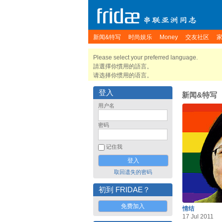
新闻&特写
时尚娱乐
Money
交友社区
Please select your preferred language.
請選擇你慣用的語言。
请选择你惯用的语言。
登入
新闻&特写
用户名
密码
记住我
取回遗失的密码
初到 FRIDAE？
免费加入
情结
17 Jul 2011