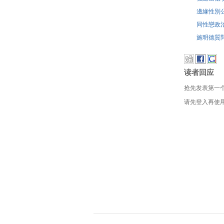
邊緣性別
同性戀政治
施明德質
读者回应
抢先发表第一
请先登入再使