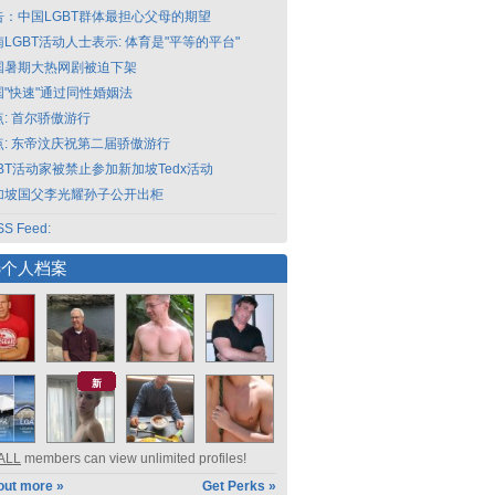
告：中国LGBT群体最担心父母的期望
LGBT活动人士表示: 体育是"平等的平台"
国暑期大热网剧被迫下架
国"快速"通过同性婚姻法
点: 首尔骄傲游行
点: 东帝汶庆祝第二届骄傲游行
GBT活动家被禁止参加新加坡Tedx活动
加坡国父李光耀孙子公开出柜
S Feed:
选个人档案
新
ALL
members can view unlimited profiles!
out more »
Get Perks »