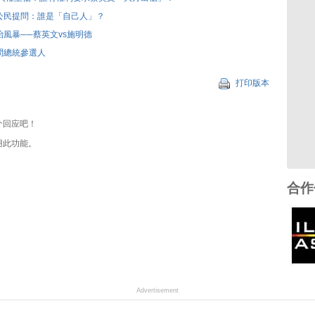
公民提問：誰是「自己人」？
風暴──蔡英文vs施明德
問總統參選人
打印版本
个回应吧！
用此功能。
合作
Advertisement