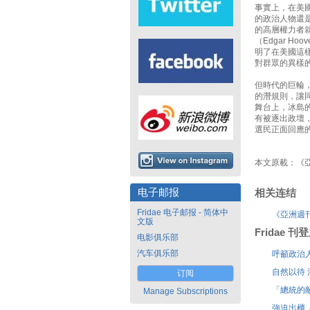
事實上，在美
的政治人物還
的高層權力者就
（Edgar Ho
明了在美國這
對群眾的異樣
但時代的巨輪
的潛規則，讓
舞台上，冰島
有被逐出政壇
選民正面回應
本文原載：《亞洲
电子邮报
相关连结
Fridae 电子邮报 - 简体中
《亞洲週刊
文版
Fridae 
电影俱乐部
汽车俱乐部
呼籲政治
自然以待
订阅
「總統的
Manage Subscriptions
強迫出櫃