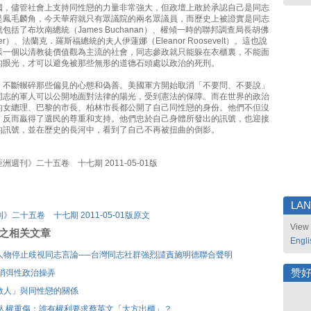
國，儘管社會上支持同性戀的力量非常強大，但政壇上敢於承認自己是同志
是鳳毛麟角，今天華府就只有眾議院的兩名眾議員，而歷史上被證實是同志
包括了布坎南總統（James Buchanan）、權傾一時的聯邦調查局長胡佛
over）、法蘭克．羅斯福總統的夫人伊蓮娜（Eleanor Roosevelt）。這也說
樣一個以清教徒價值觀為主流的社會，同志參政就只能躲在衣櫃裏，不能面
的眼光，才可以避免被那些無形的道德石頭處以政治的死刑。
，不斷輾碎那些偏見的心態和偽善。美國軍方開始取消「不要問、不要說」
同志的軍人可以公開地面對法律的陽光，受到憲法的保障。而在世界的政治
的女總理、巴黎的市長、柏林市長都公開了自己同性戀的身份。他們不但沒
，反而贏得了選民的尊重和支持。他們忠於自己身體所發出的訊號，也迎接
的訊號，並在歷史的長河中，看到了自己不再被扭曲的倒影。
週刊》二十五卷 十七期 2011-05-01版
LA
》二十五卷 十七期 2011-05-01版原文
View 
刊登之相关文章
Engli
人物停止歧視同志言論──台灣同志社群強烈譴責施明德聯合聲明
赞
 消弭性政治操弄
敵人」與同性戀的關係
 人權重傷：誰有權利要求蔡英文「大方出櫃」？