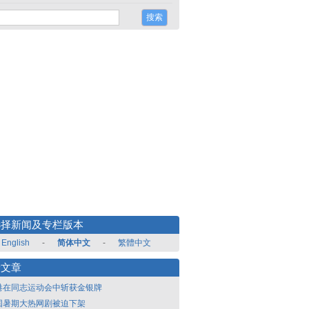
选择新闻及专栏版本
English
-
简体中文
-
繁體中文
新文章
港在同志运动会中斩获金银牌
国暑期大热网剧被迫下架