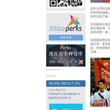
近年台灣出現
同性戀的議題
的對話與了解
但這樣的社會
敢於勇敢地「
前的習慣一樣：「不
更多详情
這背後當然也
的比率。更危
說，同性戀儘
正確」。
Advertisement
Highlights
MORE ABOUT US
Latest Blog Post
Change is not always a
bad thing (Jan 1)