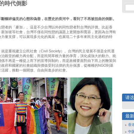
的時代倒影
不斷輾碎偏見的心態和偽善，在歷史的長河中，看到了不再被扭曲的倒影。
性戀者的「麥加」。這是不少台灣以外的同性戀者對台灣的評價。比起香
、新加坡等社會，台灣不僅在同性戀的議題上更開放和寬容，更因為台灣有
會力量支撐，可以展現多元化的風采，也展現二十多年來民主化過程的特
就是重視建立公民社會（Civil Society）。台灣的民主發展不僅是全民選
政治殿堂的權力再分配，而是民間草根力量的孕育，演化成強大的動力。統
關係不再是一種從上而下的宣導與制約，而是政權要面對由下而上的鞭策與
於政府和國家的社會組織與價值受到法律的充分保護，從種種的NGO到基
常活躍，推動一個開放、自由與進步的社會。
请
最
香
中