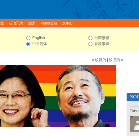
家族
活动讯息
旅游
Perks会籍
ZONE:
English
台灣繁體
中文简体
香港繁體
« 较新的
|
较旧的 »
SOC
This 