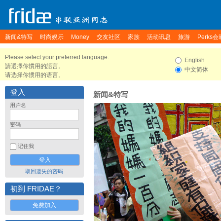
新闻&特写
时尚娱乐
Money
交友社区
家族
活动讯息
旅游
Perks会
Please select your preferred language.
English
請選擇你慣用的語言。
中文简体
请选择你惯用的语言。
登入
新闻&特写
用户名
密码
记住我
取回遗失的密码
初到 FRIDAE？
免费加入