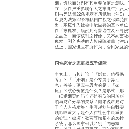
姻」逸脱而分别有其重要价值之意味。
在，反而严重影响个人之家庭生活及人
则与宪法第22条规定有所抵触（注5
应属宪法第22条概括自由权之保障范
出，家庭作为社会中最重要的基本单位
而「家庭权」既然具有普遍性及不可侵
之品质，而该权利之行使，又不妨害社
庭权」列入宪法的人权保障清单（注6
法上，国家也应有所作为，否则家庭的
同性恋者之家庭权应予保障
事实上，与其讨论「『婚姻』值得保
障」丶「『婚姻』是否专属于异性
恋」等等，更应去思考的是，「家
庭」的核心价值是什么？是形式上那
一纸婚姻契约吗？还是实质的同居照
顾与财产分享的关系？如果说家庭对
于个人人格发展丶生涯规划与自我实
现影响重大，是个人在社会中最重要
的心理丶经济丶教育等最基本的支持
系统，那么国家何以区别「同志家