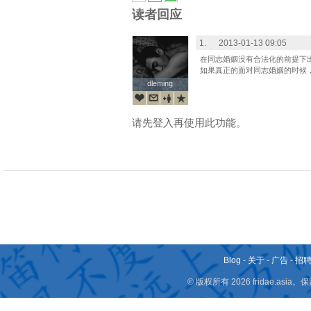
读者回应
1.
2013-01-13 09:05
在同志婚姻没有合法化的前提下
如果真正的面对同志婚姻的时候
dleming
dleming
请先登入再使用此功能。
Blog
-
关于
-
广告
-
招
© 版权所有 2026 fridae.a