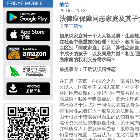
FRIDAE MOBILE
情结
25 Dec 2012
法律应保障同志家庭及其子
文字
王晴怡
如果说家庭对于个人人格发展丶生涯规
在社会中最重要的心理丶经济丶教育等
以区别「同志家庭」以及「异性恋家庭
中成长的孩子，以及同居共财丶相互照
恋家庭的权利义务需求吗？
前提事实：正确认识同性恋
在开启「家庭」的讨论之前，笔者认为
久以来，国家看不见同志家庭丶社会不
将同性恋妖魔化，使得同性恋常被误以
病威胁丶耽溺于吸毒轰趴丶毫无伦理道
与社会基于这些对于同性恋的偏见与误
排拒同性恋者进入一般常规的法制度，
由于根基于错误资讯而生的认知有着严
媒体资讯已经越来越自由化，关于同志
并非所有人都愿意谦卑受教丶汲取新知
仍是根深柢固，笔者认为，在此前提事