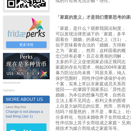
续的讨论将无法正确丶理性。
「家庭的意义」才是我们需要思考的课
「家庭」是什么？观察我国法制度，
可以发现法律意涵下的「家庭」多半
固着在「婚姻」的基础之上（注1），
更多详情
似乎意味着有合法的「婚姻」方得称
之为「家庭」。然而，这样固着的概
念已经有必要丶且正在逐渐的消解，
太多的不正义促使国家必须正视同志
家庭的存在与需求，例如2004年家庭
暴力防治法尚未将「同居关系」纳入
保护范围时，同性伴侣申请保护令的
Advertisement
个案，实务上常以非家庭成员关系而
驳回——此肇因于国家系以「异性恋
Highlights
婚姻」为本位的想像与思考，自然在
MORE ABOUT US
立法上看不见同志，权利义务的图谱
上自是欠缺同志的位置。然而，所有的
Latest Blog Post
结吗？很显然的，并不是，事实上，社
Change is not always a
bad thing (Jan 1)
分多样化，包括未婚收养子女所组成之
性伴侣加上其子女而组成之家庭丶兄弟
殖技术为媒介而组成之家庭等等。