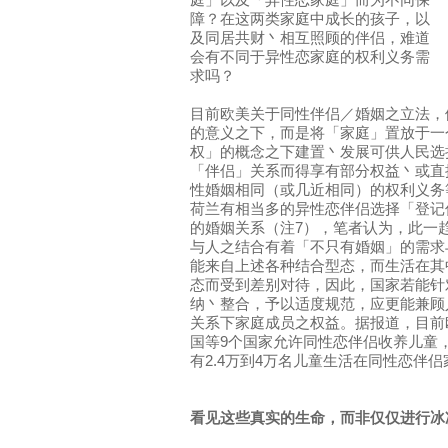
庭」以及「异性恋家庭」而为不同保
障？在这两类家庭中成长的孩子，以
及同居共财丶相互照顾的伴侣，难道
会有不同于异性恋家庭的权利义务需
求吗？
目前欧美关于同性伴侣／婚姻之立法，
的意义之下，而是将「家庭」置放于一
权」的概念之下建置丶发展可供人民选
「伴侣」关系而得享有部分权益丶或直
性婚姻相同（或几近相同）的权利义务
荷兰有相当多的异性恋伴侣选择「登记
的婚姻关系（注7），笔者认为，此一
与人之结合有着「不只有婚姻」的需求
能来自上述各种结合型态，而生活在其
态而受到差别对待，因此，国家若能针
纳丶整合，予以适度规范，应更能兼顾
关系下家庭成员之权益。据报道，目前
国等9个国家允许同性恋伴侣收养儿童
有2.4万到4万名儿童生活在同性恋伴
看见这些真实的生命，而非仅仅进行冰