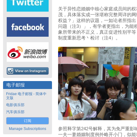
关于异性恋婚姻中核心家庭成员间的权
茂，具体落实成一张堪称完整周详的网
权益？」这样的议题，一如论者所指出
问题（注3）」，有学者更指出，为能
象所带来的不正义，真正促进性别平等
制度重新思考丶检讨（注4）。
电子邮报
Fridae 电子邮报 - 简体中
文版
电影俱乐部
汽车俱乐部
订阅
参照释字第242号解释，其为免严重
Manage Subscriptions
一夫一妻婚姻制度例外略开小门，似能