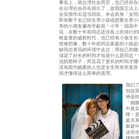
事实上，就台湾社会而言，也已经存在
在台湾社会存在很久了，故我国立法上
会实情作出适当回应。本会前身「女同
即有数千名已经生养小孩或想要生养小
养的小朋友遍布学龄前丶小学丶国高中
说，在数十年前同志还没有上街游行的
检盘查的威权时代，也已经有小孩生长
很难想像，数十年前同志家庭的小孩必
缺同志资讯的环境中走过，用自己的微
须花了好长的时间才知道什么是同志丶
说的那样子，而且花了更长的时间才懂
没有因为她爱的人也是女生而有所差异
间才懂得这么简单的道理。
我们
包括
神圣
「婚
中真
障丶
庭关
家庭
这些
律制