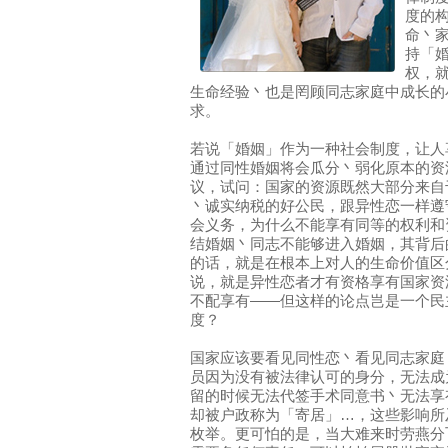
度的
命丶
持「
权，
生命经验丶也是罔顾同志家庭中成长的
求。
若说「婚姻」作为一种社会制度，让人
通过同性婚姻将会瓜分丶弱化原本的资
议，试问：国家的资源既然大部分来自
丶诚实纳税的好公民，跟异性恋一样遵
会义务，为什么不能享有同等的权利和
结婚姻丶同志不能够进入婚姻，其背后
的话，就是在根本上对人的生命价值区
说，就是异性恋者才有资格享有国家资
不配享有——但这样的论点岂是一个民
度？
国家应该要看见同性恋丶看见同志家庭
员因为没有被法律认可的身分，无法成
留的时候无法代签手术同意书丶无法享
却被户政称为「寄居」…，这些影响所
枚举。更可怕的是，当大难来时劳燕分