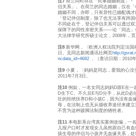
注7
荷兰同时存在「民事婚姻制度」丶
侣关系」。在荷兰的同志婚姻，仅在「
婚姻不同，亦即，只有异性已婚配偶才
「登记伴侣制度」除了也无法享有跨国
不同处在于，登记伴侣关系可以透过双
保障下的同性亲密关系——论「同志」
大法律学研究所硕士论文，2008年，页11
注8
新华网，〈欧洲人权法院判定法国歧视
日。见同志新闻通讯社网页
http://gsrat
ncdata_id=4682
，（查访日期：2010年
注9
小夏，〈妈妈是同志，爱我的心没
2011年7月3日。
注10
例如，一名女同志妈妈D跟E在一
D生下C。不久后E与D分手，从此D必
壮的拒绝扶养D和小孩C，因为没有血
母，在法制上也无从循收养途径来建立
不啻为这种跛脚法制度的牺牲者。
注11
本电影系台湾真实案例改编，一
儿报户口时才发现女儿虽然跟自己有血
孩生母的伴侣与小孩并无血缘关系，处