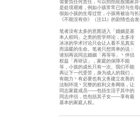
需要负任何责任，可以拍拍屁股抛家弃
是处境艰难，例如小孩常常已经与生母
假如小孩的生母过世，小孩将被迫与长
《不能没有你》（注11）的剧情也会
笔者没有太多的意图进入「婚姻是基
本人权吗」之类的哲学辩论，太多冷
冰冰的学术讨论只会让人看不见真实
而温暖的生命。笔者只想简单的说：
请别再说同志婚姻「再等等」丶伴侣
权益「再研议」，家庭的保障不能
等，小孩的成长只有一次。我们不能
再让下一代受苦，身为成人的我们，
有能力丶有必要也有义务建立友善的
法制环境丶完整的权利义务网络，让
同志家庭成员——包括生活于其中的
同志伴侣，也包括其子女——享有最
基本的家庭人权。