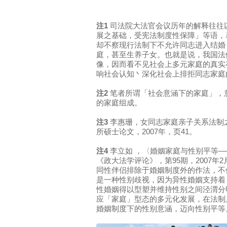
注1
司法院大法官会议历年的解释往往
展之基础，受宪法制度性保障」等语，
却不察现行法制下不允许同志进入结婚
庭，甚至生养子女。也就是说，我国法
像，因而看不见社会上多元家庭的真实
响社会认知丶深化社会上排拒同志家庭
注2
笔者所谓「社会意涵下的家庭」，
的家庭组成。
注3
李惠珊，女同志家庭亲子关系法制
所硕士论文，2007年，页41。
注4
李立如 ，〈婚姻家庭与性别平等
《政大法学评论》，第95期，2007年
同性伴侣排除于婚姻制度外的作法，不
是一种性别歧视，因为异性婚姻支持着
性婚姻得以型塑并维持性别之间泾渭分
应「家庭」型态的多元化发展，在法制
婚姻制度下的性别意涵，迈向性别平等