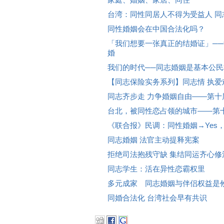
家庭、婚姻、家居、同住
台湾：同性同居人不得为受益人 同志
同性婚姻会在中国合法化吗？
「我们想要一张真正的结婚证」─
婚
我们的时代──同志婚姻是基本公民
【同志保险实务系列】同志情 执
同志齐步走 力争婚姻自由——第十
台北，被同性恋占领的城市——第
《联合报》民调：同性婚姻→Yes
同志婚姻 法官主动提释宪案
拒绝司法抱残守缺 集结同运齐心修
同志学生：活在异性恋霸权里
多元成家 同志婚姻与伴侣权益是
同婚合法化 台湾社会早有共识