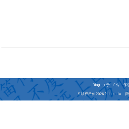
Blog
-
关于
-
广告
-
招
© 版权所有 2026 fridae.a