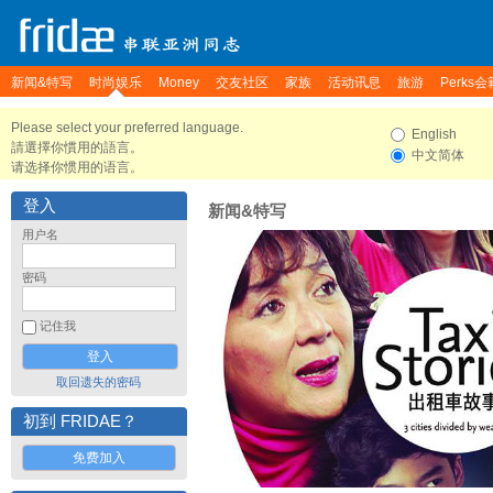
新闻&特写
时尚娱乐
Money
交友社区
家族
活动讯息
旅游
Perks会
Please select your preferred language.
English
請選擇你慣用的語言。
中文简体
请选择你惯用的语言。
登入
新闻&特写
用户名
密码
记住我
取回遗失的密码
初到 FRIDAE？
免费加入