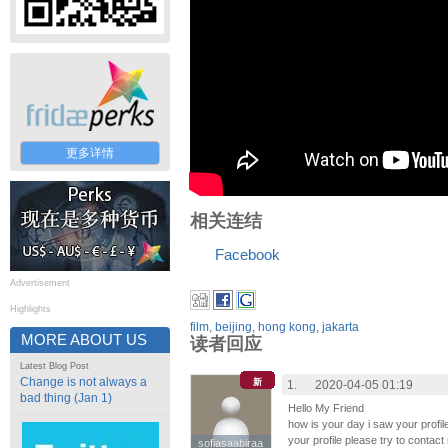
更多详情
相关连结
Facebook
Advertisement
Highlights
film
,
beijing
,
hong kong
,
jakarta
MORE ABOUT US
读者回应
Latest Blog Post
Change is not always a
新
1.
2020-04-05 01:19
bad thing (Jan 1)
Hello My Friend
how is your day i saw your profile
your profile please try to contac
sofiasaabiraa
sofiasaabiraa