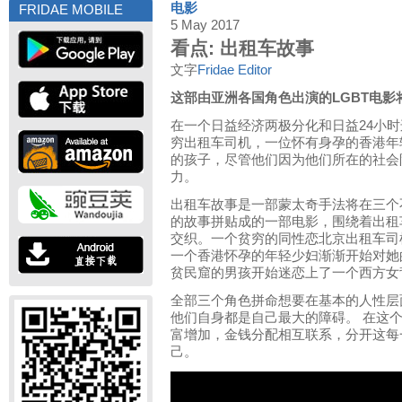
电影
FRIDAE MOBILE
5 May 2017
看点: 出租车故事
文字
Fridae Editor
这部由亚洲各国角色出演的
LGBT
电影
在一个日益经济两极分化和日益
24
小时
穷出租车司机，一位怀有身孕的香港年
的孩子，尽管他们因为他们所在的社会
力。
出租车故事是一部蒙太奇手法将在三个
的故事拼贴成的一部电影，围绕着出租
交织。一个贫穷的同性恋北京出租车司
一个香港怀孕的年轻少妇渐渐开始对她
贫民窟的男孩开始迷恋上了一个西方女
全部三个角色拼命想要在基本的人性层
他们自身都是自己最大的障碍。 在这
富增加，金钱分配相互联系，分开这每
己。