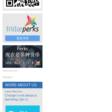
更多详情
Advertisement
Highlights
MORE ABOUT US
Latest Blog Post
Change is not always a
bad thing (Jan 1)