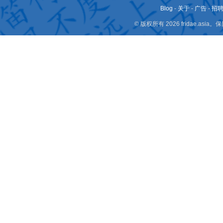
Blog
-
关于
-
广告
-
招
© 版权所有 2026 fridae.a