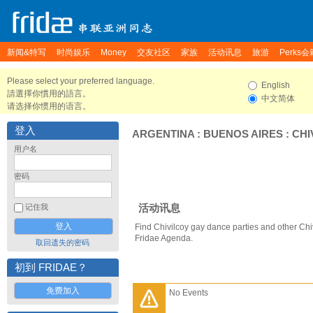
新闻&特写
时尚娱乐
Money
交友社区
家族
活动讯息
旅游
Perks会
Please select your preferred language.
English
請選擇你慣用的語言。
中文简体
请选择你惯用的语言。
登入
ARGENTINA
:
BUENOS AIRES
:
CHI
用户名
密码
活动讯息
记住我
Find Chivilcoy gay dance parties and other Chi
Fridae Agenda.
取回遗失的密码
初到 FRIDAE？
免费加入
No Events