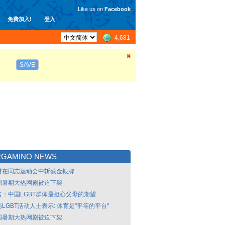
Like us on
Facebook
免费加入!
登入
4,681
SAVE
RGAMINO NEWS
港在同志运动会中斩获金银牌
国暑期大热网剧被迫下架
告：中国LGBT群体最担心父母的期望
LGBT活动人士表示: 体育是"平等的平台"
国暑期大热网剧被迫下架