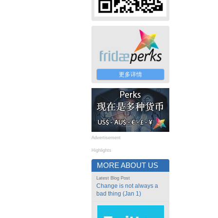
更多详情
Advertisement
Highlights
MORE ABOUT US
Latest Blog Post
Change is not always a
bad thing (Jan 1)