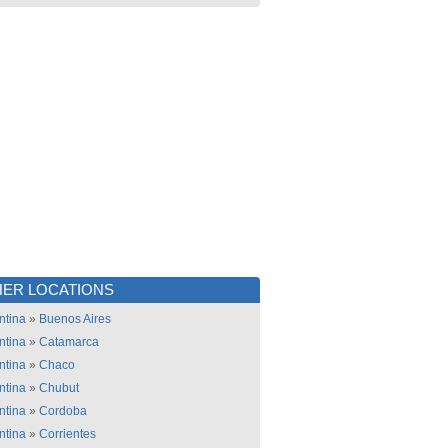
ER LOCATIONS
ntina
»
Buenos Aires
ntina
»
Catamarca
ntina
»
Chaco
ntina
»
Chubut
ntina
»
Cordoba
ntina
»
Corrientes