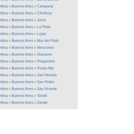
ntina
»
Buenos Aires
»
Campana
ntina
»
Buenos Aires
»
Chivilcoy
ntina
»
Buenos Aires
»
Junin
ntina
»
Buenos Aires
»
La Plata
ntina
»
Buenos Aires
»
Lujan
ntina
»
Buenos Aires
»
Mar del Plata
ntina
»
Buenos Aires
»
Necochea
ntina
»
Buenos Aires
»
Olavarria
ntina
»
Buenos Aires
»
Pergamino
ntina
»
Buenos Aires
»
Punta Alta
ntina
»
Buenos Aires
»
San Nicolas
ntina
»
Buenos Aires
»
San Pedro
ntina
»
Buenos Aires
»
San Vicente
ntina
»
Buenos Aires
»
Tandil
ntina
»
Buenos Aires
»
Zarate