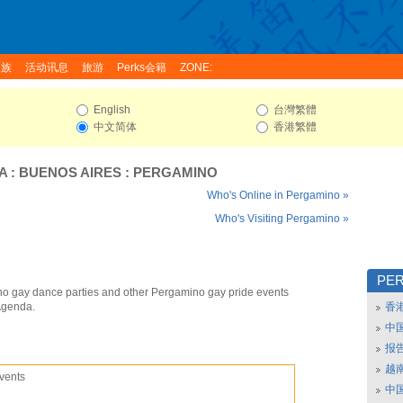
家族
活动讯息
旅游
Perks会籍
ZONE:
English
台灣繁體
中文简体
香港繁體
A
:
BUENOS AIRES
:
PERGAMINO
Who's Online in Pergamino »
Who's Visiting Pergamino »
PE
o gay dance parties and other Pergamino gay pride events
Agenda.
香
中
报
越南
vents
中