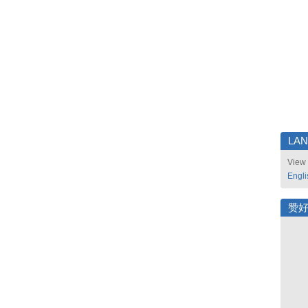
LA
View 
Engli
赞