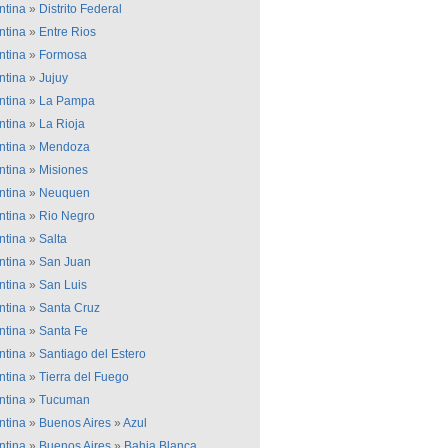
ntina
»
Distrito Federal
ntina
»
Entre Rios
ntina
»
Formosa
ntina
»
Jujuy
ntina
»
La Pampa
ntina
»
La Rioja
ntina
»
Mendoza
ntina
»
Misiones
ntina
»
Neuquen
ntina
»
Rio Negro
ntina
»
Salta
ntina
»
San Juan
ntina
»
San Luis
ntina
»
Santa Cruz
ntina
»
Santa Fe
ntina
»
Santiago del Estero
ntina
»
Tierra del Fuego
ntina
»
Tucuman
ntina
»
Buenos Aires
»
Azul
ntina
»
Buenos Aires
»
Bahia Blanca