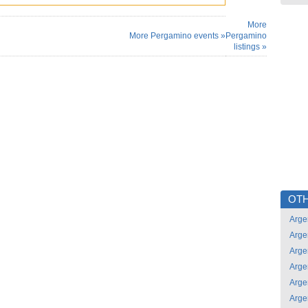
More
More Pergamino events »
Pergamino
listings »
OTH
Arge
Arge
Arge
Arge
Arge
Arge