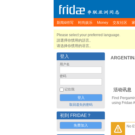
新闻&特写
时尚娱乐
Money
交友社区
Please select your preferred language.
請選擇你慣用的語言。
请选择你惯用的语言。
登入
ARGENTIN
用户名
密码
活动讯息
记住我
Find Pergamin
using Fridae 
取回遗失的密码
初到 FRIDAE？
免费加入
No E