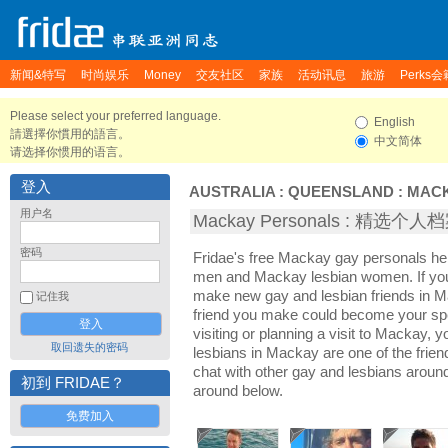
新闻&特写
时尚娱乐
Money
交友社区
家族
活动讯息
旅游
Perks会
Please select your preferred language.
English
請選擇你慣用的語言。
中文简体
请选择你惯用的语言。
登入
AUSTRALIA
:
QUEENSLAND
:
MAC
用户名
Mackay Personals : 精选个人
密码
Fridae's free Mackay gay personals h
men and Mackay lesbian women. If you
make new gay and lesbian friends in M
记住我
friend you make could become your sp
visiting or planning a visit to Mackay, y
取回遗失的密码
lesbians in Mackay are one of the friend
chat with other gay and lesbians aroun
初到 FRIDAE？
around below.
免费加入