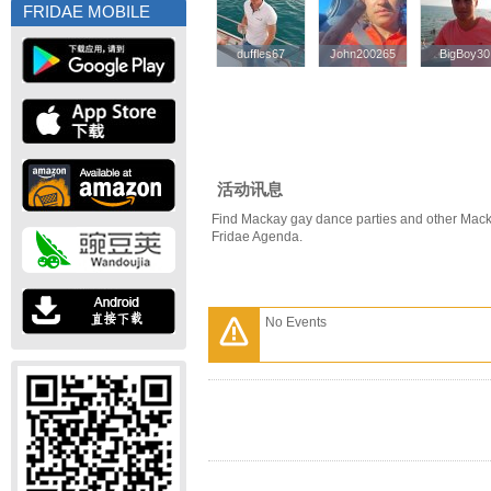
FRIDAE MOBILE
duffles67
duffles67
John200265
John200265
BigBoy30
BigBoy30
活动讯息
Find Mackay gay dance parties and other Mack
Fridae Agenda.
No Events