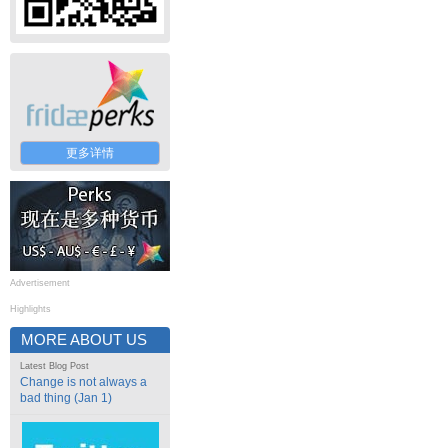
更多详情
Advertisement
Highlights
MORE ABOUT US
Latest Blog Post
Change is not always a
bad thing (Jan 1)