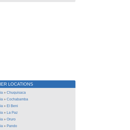
ER LOCATIONS
ia
»
Chuquisaca
ia
»
Cochabamba
ia
»
El Beni
ia
»
La Paz
ia
»
Oruro
ia
»
Pando