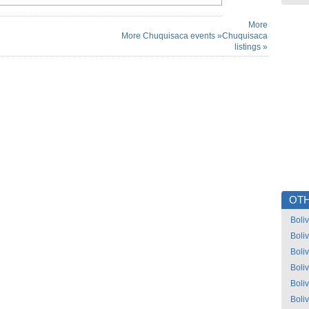
More
More Chuquisaca events »
Chuquisaca
listings »
OTH
Boliv
Boliv
Boliv
Boliv
Boliv
Boliv