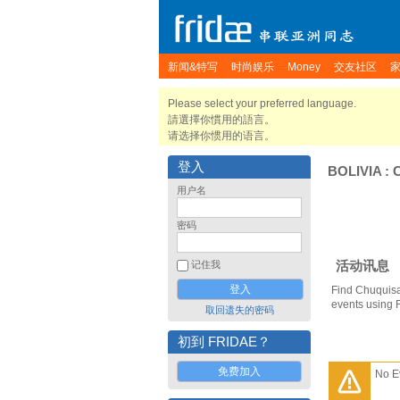
新闻&特写
时尚娱乐
Money
交友社区
Please select your preferred language.
請選擇你慣用的語言。
请选择你惯用的语言。
登入
BOLIVIA
:
用户名
密码
活动讯息
记住我
Find Chuquisa
events using 
取回遗失的密码
初到 FRIDAE？
免费加入
No E