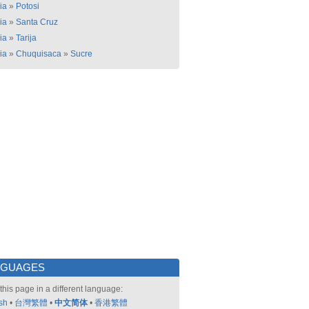
ia
»
Potosi
ia
»
Santa Cruz
ia
»
Tarija
ia
»
Chuquisaca
»
Sucre
NGUAGES
this page in a different language:
sh
•
台灣繁體
•
中文简体
•
香港繁體