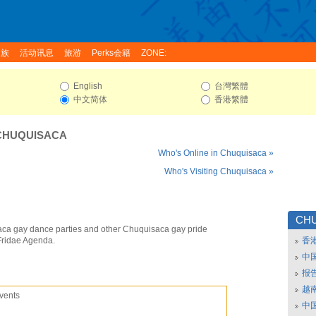
家族
活动讯息
旅游
Perks会籍
ZONE:
English
台灣繁體
中文简体
香港繁體
CHUQUISACA
Who's Online in Chuquisaca »
Who's Visiting Chuquisaca »
CH
ca gay dance parties and other Chuquisaca gay pride
Fridae Agenda.
香
中
报
越南
vents
中