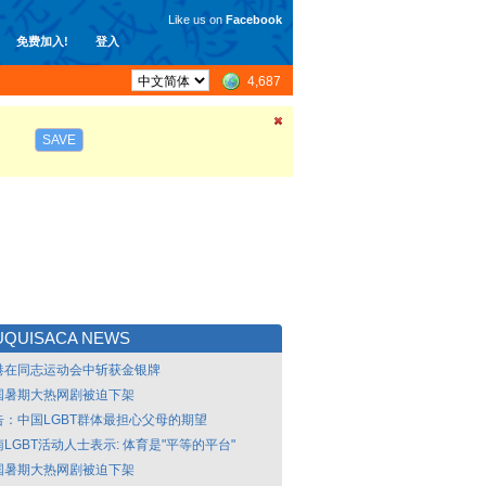
Like us on
Facebook
免费加入!
登入
4,687
SAVE
UQUISACA NEWS
港在同志运动会中斩获金银牌
国暑期大热网剧被迫下架
告：中国LGBT群体最担心父母的期望
LGBT活动人士表示: 体育是"平等的平台"
国暑期大热网剧被迫下架