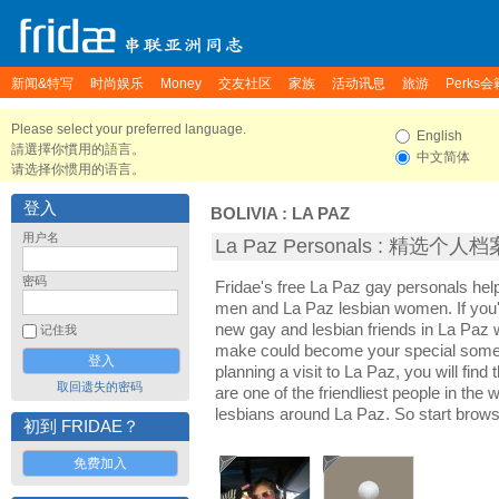
新闻&特写
时尚娱乐
Money
交友社区
家族
活动讯息
旅游
Perks会
Please select your preferred language.
English
請選擇你慣用的語言。
中文简体
请选择你惯用的语言。
登入
BOLIVIA
:
LA PAZ
用户名
La Paz Personals : 精选个人档
密码
Fridae's free La Paz gay personals he
men and La Paz lesbian women. If you'
new gay and lesbian friends in La Paz w
记住我
make could become your special someon
planning a visit to La Paz, you will find
取回遗失的密码
are one of the friendliest people in the
lesbians around La Paz. So start brows
初到 FRIDAE？
免费加入