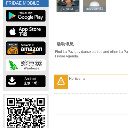
FRIDAE MOBILE
ynesita
ynesita
marcoant63
marcoant63
活动讯息
Find La Paz gay dance parties and other La Pa
Fridae Agenda.
No Events