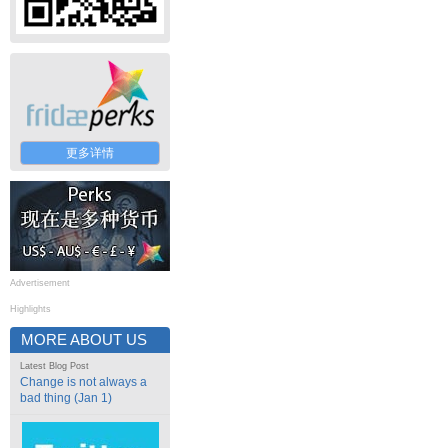
更多详情
Advertisement
Highlights
MORE ABOUT US
Latest Blog Post
Change is not always a
bad thing (Jan 1)