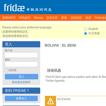
新闻&特写
时尚娱乐
Money
交友社区
家族
活动讯息
旅游
Perks会
Please select your preferred language.
English
請選擇你慣用的語言。
中文简体
请选择你惯用的语言。
登入
BOLIVIA
:
EL BENI
用户名
密码
活动讯息
记住我
Find El Beni gay dance parties and other El Be
Fridae Agenda.
取回遗失的密码
初到 FRIDAE？
免费加入
No Events