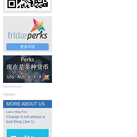
更多详情
Advertisement
Highlights
MORE ABOUT US
Latest Blog Post
Change is not always a
bad thing (Jan 1)