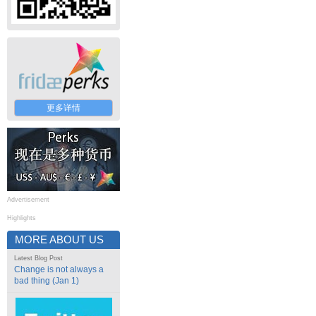
更多详情
Advertisement
Highlights
MORE ABOUT US
Latest Blog Post
Change is not always a
bad thing (Jan 1)