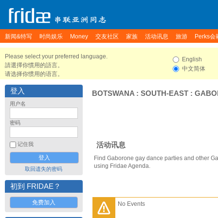
新闻&特写
时尚娱乐
Money
交友社区
家族
活动讯息
旅游
Perks会
Please select your preferred language.
English
請選擇你慣用的語言。
中文简体
请选择你惯用的语言。
登入
BOTSWANA
:
SOUTH-EAST
:
GABO
用户名
密码
活动讯息
记住我
Find Gaborone gay dance parties and other Ga
using Fridae Agenda.
取回遗失的密码
初到 FRIDAE？
免费加入
No Events