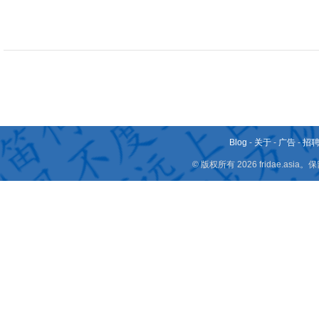
Blog
-
关于
-
广告
-
招
© 版权所有 2026 fridae.a