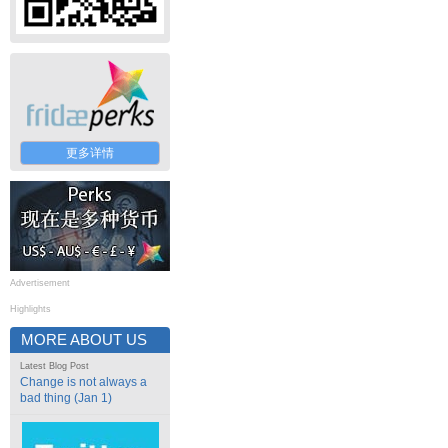
更多详情
Advertisement
Highlights
MORE ABOUT US
Latest Blog Post
Change is not always a
bad thing (Jan 1)