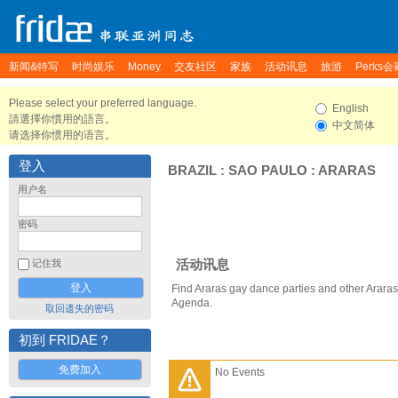
新闻&特写
时尚娱乐
Money
交友社区
家族
活动讯息
旅游
Perks会
Please select your preferred language.
English
請選擇你慣用的語言。
中文简体
请选择你惯用的语言。
登入
BRAZIL
:
SAO PAULO
:
ARARAS
用户名
密码
活动讯息
记住我
Find Araras gay dance parties and other Araras
Agenda.
取回遗失的密码
初到 FRIDAE？
免费加入
No Events