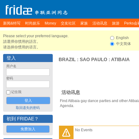
新闻&特写
时尚娱乐
Money
交友社区
家族
活动讯息
旅游
Perks会
Please select your preferred language.
English
請選擇你慣用的語言。
中文简体
请选择你惯用的语言。
登入
BRAZIL
:
SAO PAULO
:
ATIBAIA
用户名
密码
活动讯息
记住我
Find Atibaia gay dance parties and other Atibai
Agenda.
取回遗失的密码
初到 FRIDAE？
免费加入
No Events