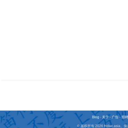
Blog
-
关于
-
广告
-
招
© 版权所有 2026 fridae.a