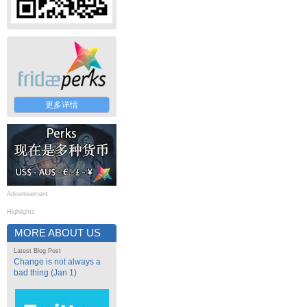
更多详情
Advertisement
Highlights
MORE ABOUT US
Latest Blog Post
Change is not always a
bad thing (Jan 1)