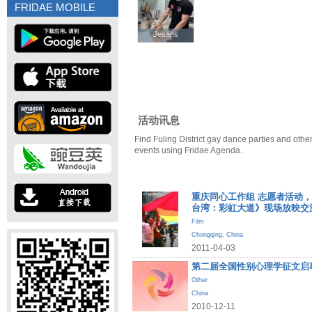
FRIDAE MOBILE
Jesans
Jesans
活动讯息
Find Fuling District gay dance parties and other
events using Fridae Agenda.
重庆同心工作组 志愿者活动，《Dis
台湾：彩虹大道》现场放映交
Film
Chongqing
,
China
2011-04-03
第二届全国性别心理学征文启
Other
China
2010-12-11