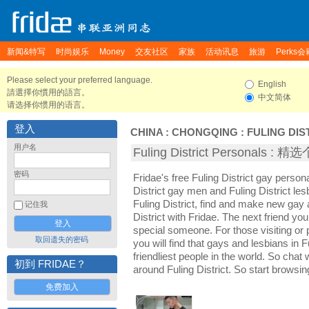
新闻&特写
时尚娱乐
Money
交友社区
家族
活动讯息
旅游
Perks会
Please select your preferred language.
English
請選擇你慣用的語言。
中文简体
请选择你惯用的语言。
登入
CHINA
:
CHONGQING
:
FULING DIS
用户名
Fuling District Personals :
密码
Fridae's free Fuling District gay person
District gay men and Fuling District le
Fuling District, find and make new gay a
记住我
District with Fridae. The next friend 
special someone. For those visiting or pl
取回遗失的密码
you will find that gays and lesbians in F
friendliest people in the world. So chat
初到 FRIDAE？
around Fuling District. So start browsi
免费加入