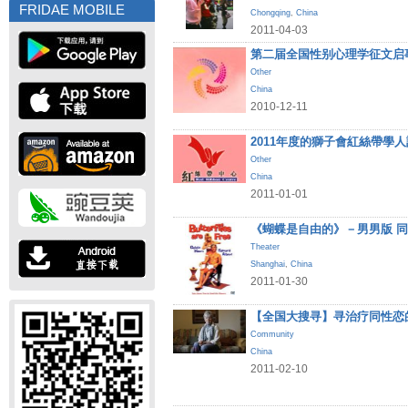
FRIDAE MOBILE
Chongqing
,
China
2011-04-03
第二届全国性别心理学征文启
Other
China
2010-12-11
2011年度的獅子會紅絲帶學
Other
China
2011-01-01
《蝴蝶是自由的》－男男版 
Theater
Shanghai
,
China
2011-01-30
【全国大搜寻】寻治疗同性恋
Community
China
2011-02-10