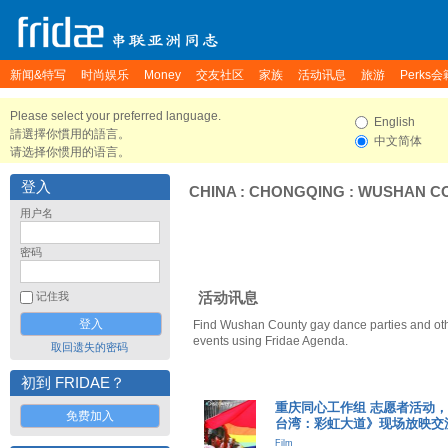
新闻&特写
时尚娱乐
Money
交友社区
家族
活动讯息
旅游
Perks会
Please select your preferred language.
English
請選擇你慣用的語言。
中文简体
请选择你惯用的语言。
登入
CHINA
:
CHONGQING
:
WUSHAN C
用户名
密码
活动讯息
记住我
Find Wushan County gay dance parties and ot
events using Fridae Agenda.
取回遗失的密码
初到 FRIDAE？
重庆同心工作组 志愿者活动，《Dis
免费加入
台湾：彩虹大道》现场放映交
Film