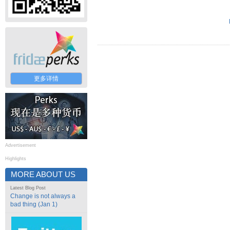
更多详情
Advertisement
Highlights
MORE ABOUT US
Latest Blog Post
Change is not always a
bad thing (Jan 1)