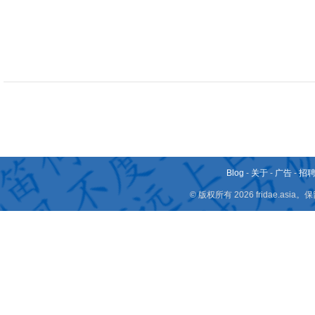
Blog
-
关于
-
广告
-
招
© 版权所有 2026 fridae.a