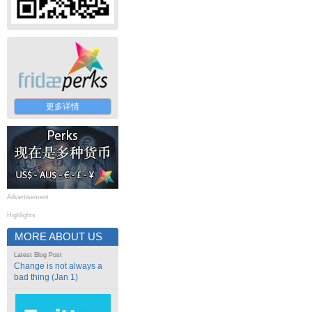
更多详情
Advertisement
Highlights
MORE ABOUT US
Latest Blog Post
Change is not always a
bad thing (Jan 1)