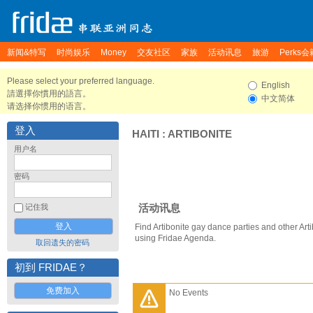
新闻&特写
时尚娱乐
Money
交友社区
家族
活动讯息
旅游
Perks会
Please select your preferred language.
English
請選擇你慣用的語言。
中文简体
请选择你惯用的语言。
登入
HAITI
:
ARTIBONITE
用户名
密码
活动讯息
记住我
Find Artibonite gay dance parties and other Art
using Fridae Agenda.
取回遗失的密码
初到 FRIDAE？
免费加入
No Events