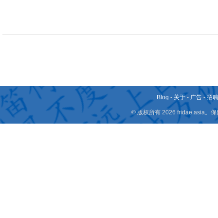
Blog
-
关于
-
广告
-
招
© 版权所有 2026 fridae.a