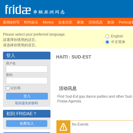
新闻&特写
时尚娱乐
Money
交友社区
家族
活动讯息
旅游
Perks会
Please select your preferred language.
English
請選擇你慣用的語言。
中文简体
请选择你惯用的语言。
登入
HAITI
:
SUD-EST
用户名
密码
活动讯息
记住我
Find Sud-Est gay dance parties and other Sud-
Fridae Agenda.
取回遗失的密码
初到 FRIDAE？
免费加入
No Events