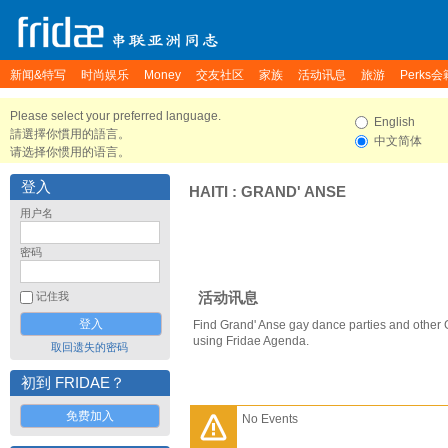
新闻&特写
时尚娱乐
Money
交友社区
家族
活动讯息
旅游
Perks会
Please select your preferred language.
English
請選擇你慣用的語言。
中文简体
请选择你惯用的语言。
登入
HAITI
:
GRAND' ANSE
用户名
密码
活动讯息
记住我
Find Grand' Anse gay dance parties and other 
using Fridae Agenda.
取回遗失的密码
初到 FRIDAE？
免费加入
No Events