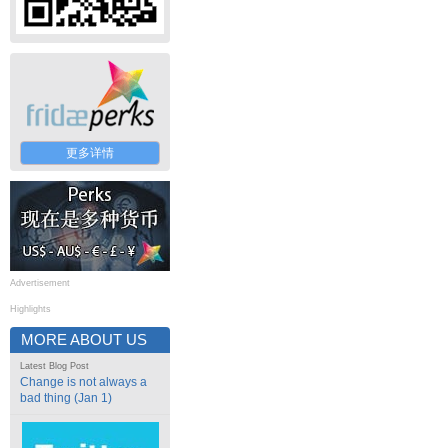
更多详情
Advertisement
Highlights
MORE ABOUT US
Latest Blog Post
Change is not always a
bad thing (Jan 1)