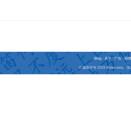
Blog
-
关于
-
广告
-
招
© 版权所有 2026 fridae.a