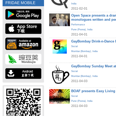
FRIDAE MOBILE
India
2011-02-01
Open Space presents a dram
monologues written and pe
Performance
Pune (Poona)
,
India
2011-04-01
GayBombay Drink-n-Dance B
Social
Mumbai (Bombay)
,
India
2011-04-01
GayBombay Sunday Meet at
Social
Mumbai (Bombay)
,
India
2011-04-03
BOAF presents Easy Living
Social
Pune (Poona)
,
India
2011-04-03