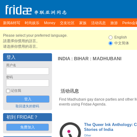
新闻&特写
时尚娱乐
Money
交友社区
家族
活动讯息
旅游
Perks会
Please select your preferred language.
English
請選擇你慣用的語言。
中文简体
请选择你惯用的语言。
登入
INDIA
:
BIHAR
:
MADHUBANI
用户名
密码
活动讯息
记住我
Find Madhubani gay dance parties and other 
events using Fridae Agenda.
取回遗失的密码
初到 FRIDAE？
The Queer Ink Anthology: 
免费加入
Stories of India
Other