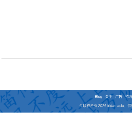
Blog
-
关于
-
广告
-
招
© 版权所有 2026 fridae.a