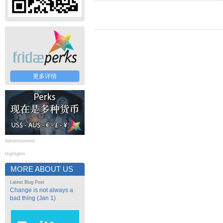
更多详情
Advertisement
Highlights
MORE ABOUT US
Latest Blog Post
Change is not always a
bad thing (Jan 1)