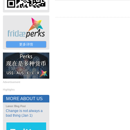
更多详情
Advertisement
Highlights
MORE ABOUT US
Latest Blog Post
Change is not always a
bad thing (Jan 1)