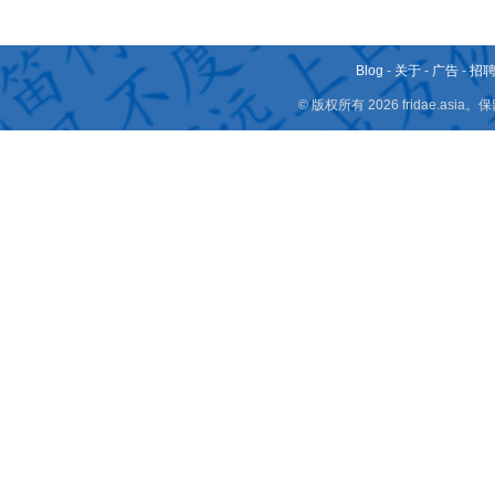
Blog
-
关于
-
广告
-
招
© 版权所有 2026 fridae.a