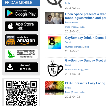
FRIDAE MOBILE
India
2011-02-01
Open Space presents a dram
monologues written and pe
Performance
Pune (Poona)
,
India
2011-04-01
GayBombay Drink-n-Dance B
Social
Mumbai (Bombay)
,
India
2011-04-01
GayBombay Sunday Meet at
Social
Mumbai (Bombay)
,
India
2011-04-03
BOAF presents Easy Living
Social
Pune (Poona)
,
India
2011-04-03