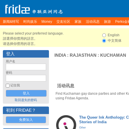
新闻&特写
时尚娱乐
Money
交友社区
家族
活动讯息
旅游
Perks会
Please select your preferred language.
English
請選擇你慣用的語言。
中文简体
请选择你惯用的语言。
登入
INDIA
:
RAJASTHAN
:
KUCHAMAN
用户名
密码
活动讯息
记住我
Find Kuchaman gay dance parties and other K
using Fridae Agenda.
取回遗失的密码
初到 FRIDAE？
The Queer Ink Anthology: 
免费加入
Stories of India
Other