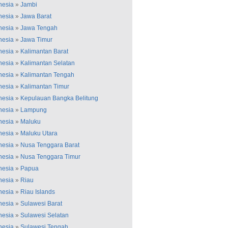
nesia
»
Jambi
nesia
»
Jawa Barat
nesia
»
Jawa Tengah
nesia
»
Jawa Timur
nesia
»
Kalimantan Barat
nesia
»
Kalimantan Selatan
nesia
»
Kalimantan Tengah
nesia
»
Kalimantan Timur
nesia
»
Kepulauan Bangka Belitung
nesia
»
Lampung
nesia
»
Maluku
nesia
»
Maluku Utara
nesia
»
Nusa Tenggara Barat
nesia
»
Nusa Tenggara Timur
nesia
»
Papua
nesia
»
Riau
nesia
»
Riau Islands
nesia
»
Sulawesi Barat
nesia
»
Sulawesi Selatan
nesia
»
Sulawesi Tengah