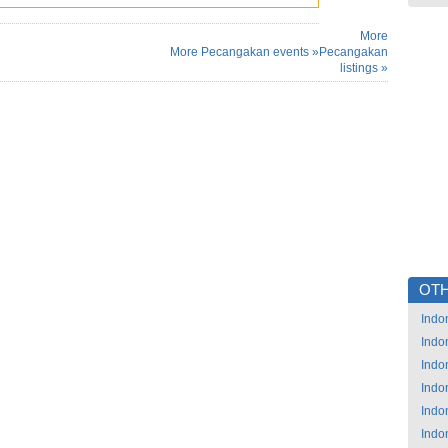
More
More Pecangakan events »
Pecangakan
listings »
OTH
Indo
Indo
Indo
Indo
Indo
Indo