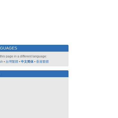
NGUAGES
this page in a different language:
sh
•
台灣繁體
•
中文简体
•
香港繁體
好