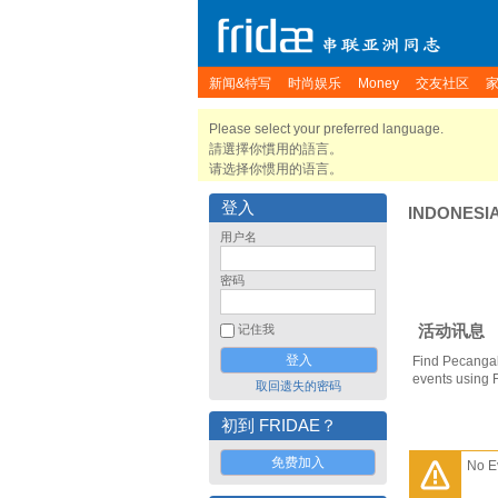
新闻&特写
时尚娱乐
Money
交友社区
Please select your preferred language.
請選擇你慣用的語言。
请选择你惯用的语言。
登入
INDONESI
用户名
密码
活动讯息
记住我
Find Pecangak
events using 
取回遗失的密码
初到 FRIDAE？
免费加入
No E