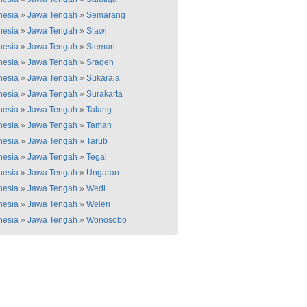
nesia
»
Jawa Tengah
»
Semarang
nesia
»
Jawa Tengah
»
Slawi
nesia
»
Jawa Tengah
»
Sleman
nesia
»
Jawa Tengah
»
Sragen
nesia
»
Jawa Tengah
»
Sukaraja
nesia
»
Jawa Tengah
»
Surakarta
nesia
»
Jawa Tengah
»
Talang
nesia
»
Jawa Tengah
»
Taman
nesia
»
Jawa Tengah
»
Tarub
nesia
»
Jawa Tengah
»
Tegal
nesia
»
Jawa Tengah
»
Ungaran
nesia
»
Jawa Tengah
»
Wedi
nesia
»
Jawa Tengah
»
Weleri
nesia
»
Jawa Tengah
»
Wonosobo