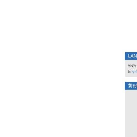
LA
View 
Engli
赞