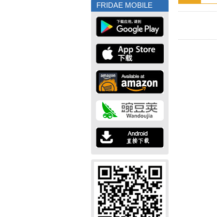
FRIDAE MOBILE