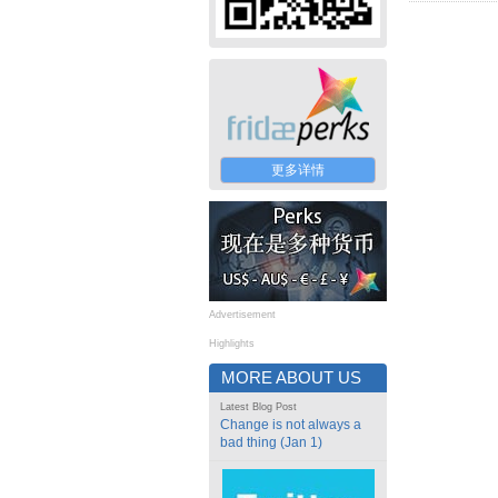
更多详情
Advertisement
Highlights
MORE ABOUT US
Latest Blog Post
Change is not always a
bad thing (Jan 1)