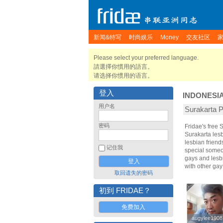
新闻&特写
时尚娱乐
Money
交友社区
Please select your preferred language.
請選擇你慣用的語言。
请选择你惯用的语言。
登入
INDONESI
用户名
Surakarta
密码
Fridae's free
Surakarta les
lesbian friend
记住我
special someon
gays and lesbi
with other ga
取回遗失的密码
初到 FRIDAE？
免费加入
augylee1908
augylee1908