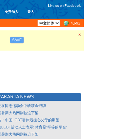
Like us on
Facebook
免费加入!
登入
4,692
SAVE
RAKARTA NEWS
港在同志运动会中斩获金银牌
国暑期大热网剧被迫下架
告：中国LGBT群体最担心父母的期望
LGBT活动人士表示: 体育是"平等的平台"
国暑期大热网剧被迫下架