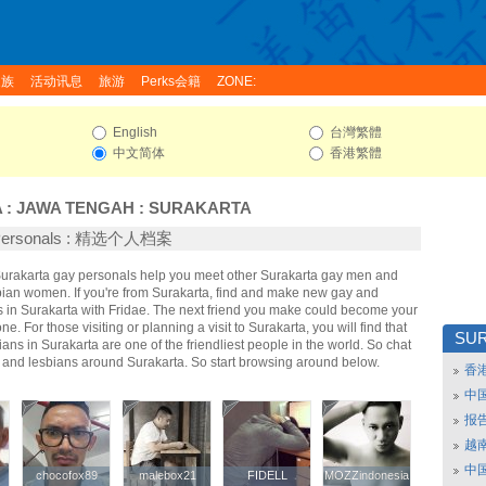
家族
活动讯息
旅游
Perks会籍
ZONE:
English
台灣繁體
中文简体
香港繁體
A
:
JAWA TENGAH
:
SURAKARTA
 Personals : 精选个人档案
 Surakarta gay personals help you meet other Surakarta gay men and
bian women. If you're from Surakarta, find and make new gay and
s in Surakarta with Fridae. The next friend you make could become your
e. For those visiting or planning a visit to Surakarta, you will find that
SU
ans in Surakarta are one of the friendliest people in the world. So chat
y and lesbians around Surakarta. So start browsing around below.
香
中
报
越南
中
chocofox89
chocofox89
malebox21
malebox21
FIDELL
FIDELL
MOZZindonesia
MOZZindonesia