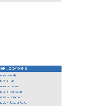
ER LOCATIONS
nesia
»
Aceh
nesia
»
Bali
nesia
»
Banten
nesia
»
Bengkulu
nesia
»
Gorontalo
nesia
»
Jakarta Raya