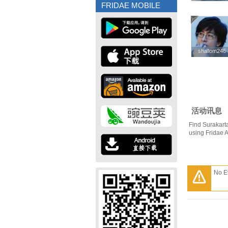
FRIDAE MOBILE
shallom246
shallom246
活动讯息
Find Surakart
using Fridae 
No E