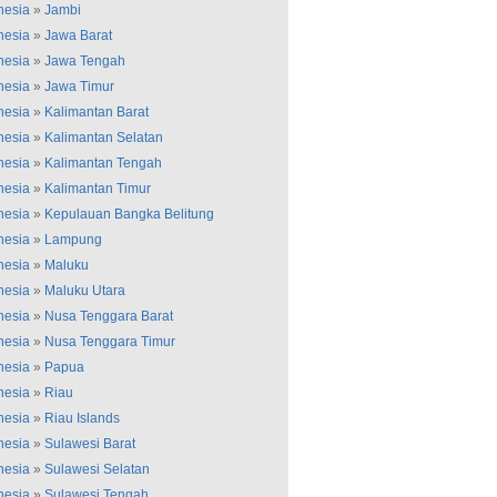
nesia
»
Jambi
nesia
»
Jawa Barat
nesia
»
Jawa Tengah
nesia
»
Jawa Timur
nesia
»
Kalimantan Barat
nesia
»
Kalimantan Selatan
nesia
»
Kalimantan Tengah
nesia
»
Kalimantan Timur
nesia
»
Kepulauan Bangka Belitung
nesia
»
Lampung
nesia
»
Maluku
nesia
»
Maluku Utara
nesia
»
Nusa Tenggara Barat
nesia
»
Nusa Tenggara Timur
nesia
»
Papua
nesia
»
Riau
nesia
»
Riau Islands
nesia
»
Sulawesi Barat
nesia
»
Sulawesi Selatan
nesia
»
Sulawesi Tengah