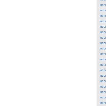
Indo
Indo
Indo
Indo
Indo
Indo
Indo
Indo
Indo
Indo
Indo
Indo
Indo
Indo
Indo
Indo
Indo
Indo
Indo