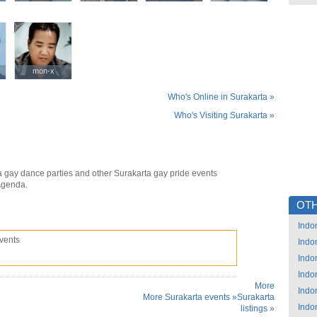
mon-x
mon-x
Who's Online in Surakarta »
Who's Visiting Surakarta »
a gay dance parties and other Surakarta gay pride events
Agenda.
OTH
Indo
vents
Indo
Indo
Indo
More
Indo
More Surakarta events »
Surakarta
Indo
listings »