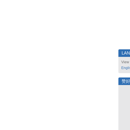
LA
View 
Engli
赞