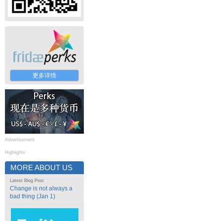
更多详情
Advertisement
Highlights
MORE ABOUT US
Latest Blog Post
Change is not always a
bad thing (Jan 1)