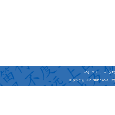
Blog
-
关于
-
广告
-
招
© 版权所有 2026 fridae.a