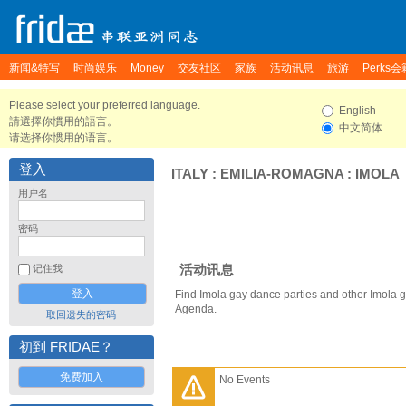
新闻&特写
时尚娱乐
Money
交友社区
家族
活动讯息
旅游
Perks会
Please select your preferred language.
English
請選擇你慣用的語言。
中文简体
请选择你惯用的语言。
登入
ITALY
:
EMILIA-ROMAGNA
:
IMOLA
用户名
密码
活动讯息
记住我
Find Imola gay dance parties and other Imola g
Agenda.
取回遗失的密码
初到 FRIDAE？
免费加入
No Events