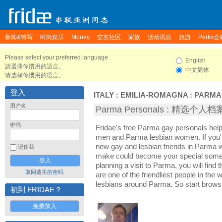
新闻&特写
时尚娱乐
Money
交友社区
家族
活动讯息
旅游
Perks会
Please select your preferred language.
English
請選擇你慣用的語言。
中文简体
请选择你惯用的语言。
登入
ITALY
:
EMILIA-ROMAGNA
:
PARMA
用户名
Parma Personals : 精选个人档
密码
Fridae's free Parma gay personals hel
men and Parma lesbian women. If you'
new gay and lesbian friends in Parma w
记住我
make could become your special someon
planning a visit to Parma, you will find
取回遗失的密码
are one of the friendliest people in the
lesbians around Parma. So start brows
初到 FRIDAE？
免费加入