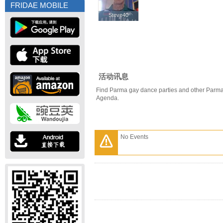
FRIDAE MOBILE
Steve40
Steve40
活动讯息
Find Parma gay dance parties and other Parma
Agenda.
No Events