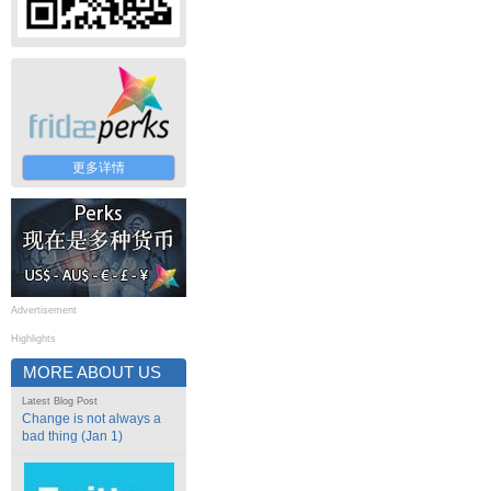
更多详情
Advertisement
Highlights
MORE ABOUT US
Latest Blog Post
Change is not always a
bad thing (Jan 1)