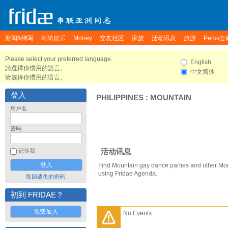
新闻&特写
时尚娱乐
Money
交友社区
家族
活动讯息
旅游
Perks会
Please select your preferred language.
English
請選擇你慣用的語言。
中文简体
请选择你惯用的语言。
登入
PHILIPPINES
:
MOUNTAIN
用户名
密码
活动讯息
记住我
Find Mountain gay dance parties and other Mo
using Fridae Agenda.
取回遗失的密码
初到 FRIDAE？
免费加入
No Events