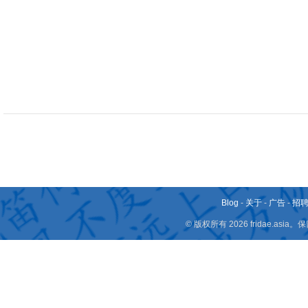
Blog
-
关于
-
广告
-
招
© 版权所有 2026 fridae.a