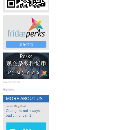
更多详情
Advertisement
Highlights
MORE ABOUT US
Latest Blog Post
Change is not always a
bad thing (Jan 1)