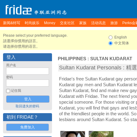
新闻&特写
时尚娱乐
Money
交友社区
家族
活动讯息
旅游
Perks会
Please select your preferred language.
English
請選擇你慣用的語言。
中文简体
请选择你惯用的语言。
登入
PHILIPPINES
:
SULTAN KUDARAT
用户名
Sultan Kudarat Personals 
密码
Fridae's free Sultan Kudarat gay perso
Kudarat gay men and Sultan Kudarat le
Sultan Kudarat, find and make new gay 
记住我
Kudarat with Fridae. The next friend 
special someone. For those visiting or p
取回遗失的密码
Kudarat, you will find that gays and les
of the friendliest people in the world. S
初到 FRIDAE？
lesbians around Sultan Kudarat. So sta
免费加入