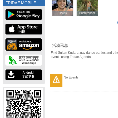
FRIDAE MOBILE
Lino40
Lino40
Briefdropper
Briefdropper
活动讯息
Find Sultan Kudarat gay dance parties and oth
events using Fridae Agenda.
No Events