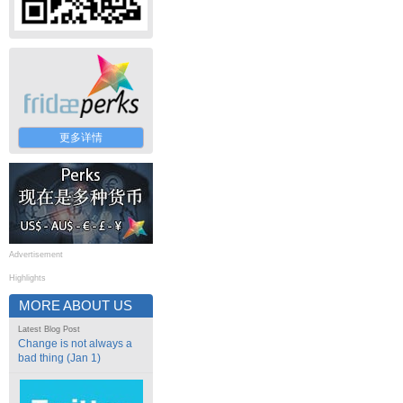
更多详情
Advertisement
Highlights
MORE ABOUT US
Latest Blog Post
Change is not always a
bad thing (Jan 1)