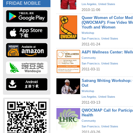
FRIDAE MOBILE
Los Angeles
,
United States
2010-11-06
Queer Women of Color Medi
(QWOCMAP): Free Video W
Youth and Women
Workshop
San Francisco
,
United States
2011-01-24
A&PI Wellness Center: Welln
Community
San Francisco
,
United States
2011-03-11
Satrang Writing Workshop
Out
Workshop
Los Angeles
,
United States
2011-03-13
QWOCMAP Call for Particip
Health
Community
San Francisco
,
United States
2011-03-26