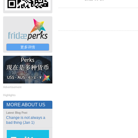
更多详情
Advertisement
Highlights
MORE ABOUT US
Latest Blog Post
Change is not always a
bad thing (Jan 1)