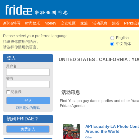
新闻&特写
时尚娱乐
Money
交友社区
家族
活动讯息
旅游
Perks会
Please select your preferred language.
English
請選擇你慣用的語言。
中文简体
请选择你惯用的语言。
登入
UNITED STATES
:
CALIFORNIA
:
YU
用户名
密码
活动讯息
记住我
Find Yucaipa gay dance parties and other Yuca
Fridae Agenda.
取回遗失的密码
初到 FRIDAE？
API Equality-LA Photo Cont
免费加入
Around the World
Other