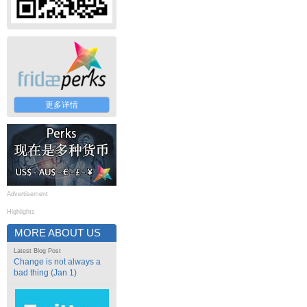
更多详情
Advertisement
Highlights
MORE ABOUT US
Latest Blog Post
Change is not always a
bad thing (Jan 1)