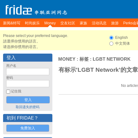
新闻&特写
时尚娱乐
Money
交友社区
家族
活动讯息
旅游
Perks会
Please select your preferred language.
English
請選擇你慣用的語言。
中文简体
请选择你惯用的语言。
登入
MONEY
: 标签 : LGBT NETWORK
用户名
有标示'LGBT Network'的文章
密码
No article
记住我
取回遗失的密码
初到 FRIDAE？
免费加入