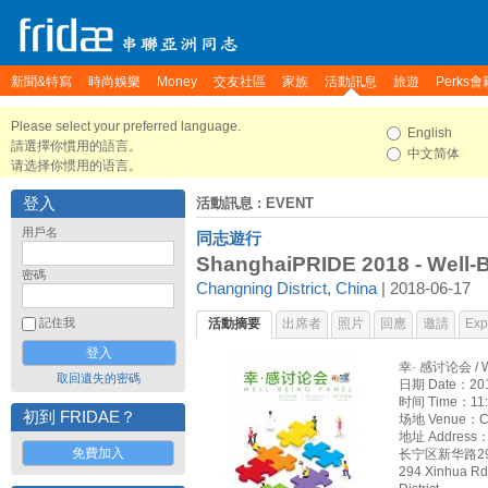
新聞&特寫
時尚娛樂
Money
交友社區
家族
活動訊息
旅遊
Perks會
Please select your preferred language.
English
請選擇你慣用的語言。
中文简体
请选择你惯用的语言。
登入
活動訊息
: EVENT
用戶名
同志遊行
ShanghaiPRIDE 2018 - Well-
密碼
Changning District
,
China
| 2018-06-17
活動摘要
出席者
照片
回應
邀請
Expo
記住我
幸· 感讨论会 / We
取回遺失的密碼
日期 Date：201
时间 Time：11:
初到 FRIDAE？
场地 Venue：Co
地址 Address
免費加入
长宁区新华路2
294 Xinhua Rd