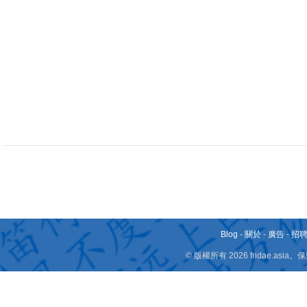
Blog
-
關於
-
廣告
-
招
© 版權所有 2026 fridae.a