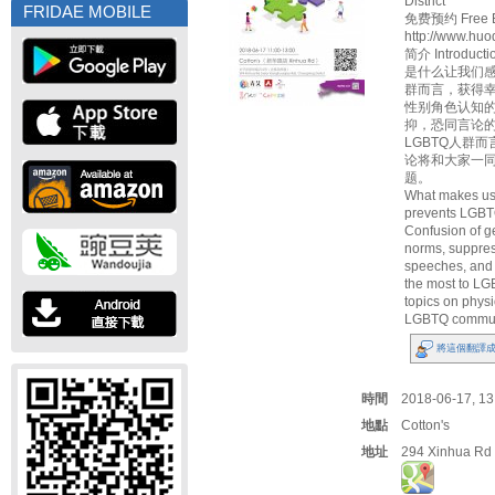
District
FRIDAE MOBILE
免费预约 Free E
http://www.hu
简介 Introduct
是什么让我们感
群而言，获得
性别角色认知
抑，恐同言论
LGBTQ人群
论将和大家一同
题。
What makes us
prevents LGBT
Confusion of ge
norms, suppre
speeches, and 
the most to LG
topics on physi
LGBTQ commun
將這個翻譯成
時間
2018-06-17, 13
地點
Cotton's
地址
294 Xinhua Rd