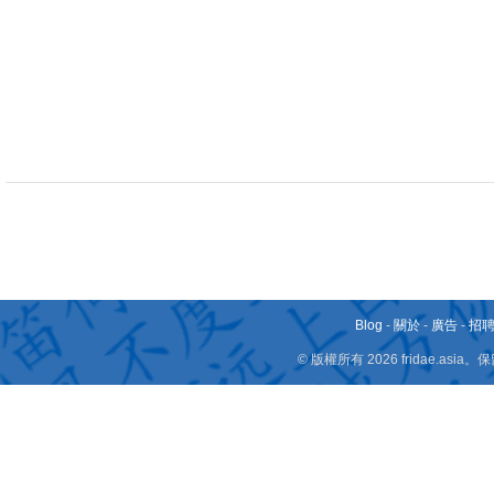
Blog
-
關於
-
廣告
-
招
© 版權所有 2026 fridae.a