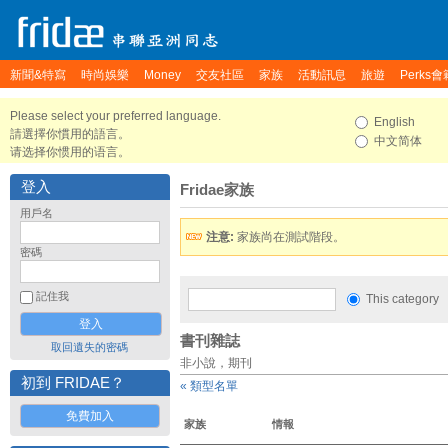
新聞&特寫
時尚娛樂
Money
交友社區
家族
活動訊息
旅遊
Perks會
Please select your preferred language.
English
請選擇你慣用的語言。
中文简体
请选择你惯用的语言。
登入
Fridae家族
用戶名
注意:
家族尚在測試階段。
密碼
記住我
This category
書刊雜誌
取回遺失的密碼
非小說，期刊
初到 FRIDAE？
« 類型名單
免費加入
家族
情報