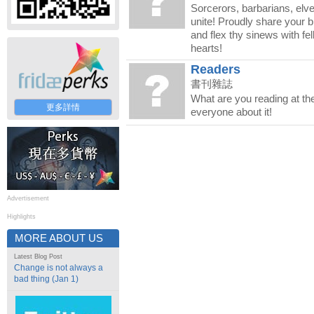
Sorcerors, barbarians, elv
unite! Proudly share your b
and flex thy sinews with fel
hearts!
Readers
書刊雜誌
What are you reading at th
更多詳情
everyone about it!
Advertisement
Highlights
MORE ABOUT US
Latest Blog Post
Change is not always a
bad thing (Jan 1)