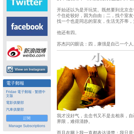
开始还以为是开玩笑。既然要到北京念
个住处较好，因为自由；二，找个室友
找一个也是同志的室友，生活无芥蒂，
他还有四。
苏杰闪闪眼说：四，康强是自己一个人
電子郵報
Fridae 電子郵報 - 繁體中
文版
電影俱樂部
汽車俱樂部
我才没好气，去念书又不是去相亲，自
訂閱
界限，难得清静。
Manage Subscriptions
而且在网上我一直都表达清楚：我只是