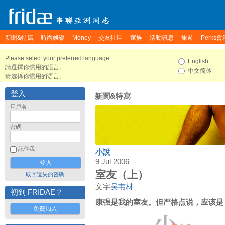
新聞&特寫
時尚娛樂
Money
交友社區
家族
活動訊息
旅遊
Perks會
Please select your preferred language.
English
請選擇你慣用的語言。
中文简体
请选择你惯用的语言。
登入
新聞&特寫
用戶名
密碼
記住我
小說
9 Jul 2006
室友（上）
取回遺失的密碼
文字
吴韦材
初到 FRIDAE？
康强是我的室友。但严格点说，应该是
免費加入