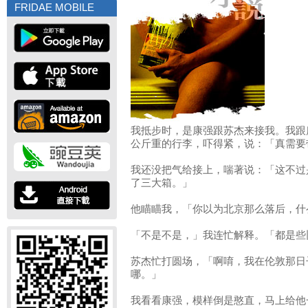
FRIDAE MOBILE
我抵步时，是康强跟苏杰来接我。我跟
公斤重的行李，吓得紧，说：「真需要
我还没把气给接上，喘著说：「这不过
了三大箱。」
他瞄瞄我，「你以为北京那么落后，什
「不是不是，」我连忙解释。「都是些
苏杰忙打圆场，「啊唷，我在伦敦那日
哪。」
我看看康强，模样倒是憨直，马上给他