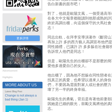
告白新書的面市吧！
對了，他就是歐陽文風，一個受過高等
在各大中文報章都能讀到他那成熟的評
終於高調出櫃，向這個保守的大馬社會
志！
同志出軌，在拜李安導演著作《斷背山
更多詳情
再加上許 多的西方藝人高調宣布他們
同性婚禮，已讓許 許 多多躲在社會鄙
告訴世人他們是同志！
但是，歐陽先生的出櫃卻不是那麼的簡
愛他多過愛自己的女人。
Advertisement
他出櫃了，因為他不想躲在同性戀者在
Highlights
找真正的真愛，也希望以過來人的身份
們，不要因為需面對家人或社會的壓力
MORE ABOUT US
壞了另一半的終身幸福。
Latest Blog Post
Change is not always a
歐陽先生的勇氣，背后是有著他前妻鼓
bad thing (Jan 1)
因她是已婚的眼光，鼓勵文風將他的真
志。