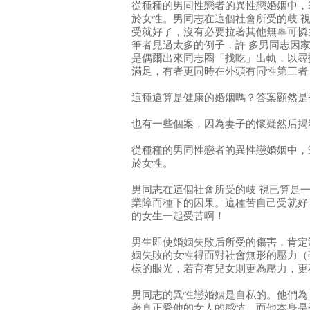
從種種的男同性戀者的異性戀婚姻中，
於女性。男同志在這個社會所受的歧 
受就好了，沒有必要拉著其他無辜可憐
筆者見過太多的例子，許 多男同志因
是偶爾出來同志圈「找吃」出軌，以尋
滿足，有者更同時在外頭有同性第三者
這種還算是健康的婚姻嗎？答案顯然是
也有一些個案，因為妻子的懷疑然后揭
從種種的男同性戀者的異性戀婚姻中，
於女性。
男同志在這個社會所受的歧 視已算是一
業障而種下的因果。這種苦自己受就好
的女生一起受苦啊！
男生即使婚姻失敗后所受的傷害，肯定
姻失敗的女性得面對社會無形的壓力（
樣的眼光，若育有兒女則更為壓力，更
男同志的異性戀婚姻是自私的。他們為
著真正愛他的女人的感情，而他本身是