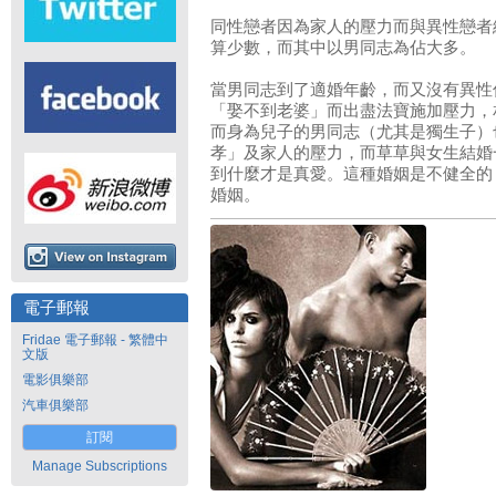
同性戀者因為家人的壓力而與異性戀者
算少數，而其中以男同志為佔大多。
當男同志到了適婚年齡，而又沒有異性
「娶不到老婆」而出盡法寶施加壓力，
而身為兒子的男同志（尤其是獨生子）
孝」及家人的壓力，而草草與女生結婚
到什麼才是真愛。這種婚姻是不健全的
婚姻。
電子郵報
Fridae 電子郵報 - 繁體中
文版
電影俱樂部
汽車俱樂部
訂閱
Manage Subscriptions