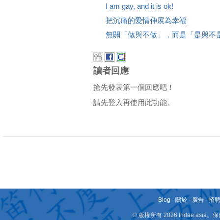
I am gay, and it is ok!
把沉痛的愛情伸展為幸福
無關「做與不做」，而是「是與不
讀者回應
搶先發表第一個回應吧！
請先登入再使用此功能。
Blog
-
關於
-
廣告
-
招
© 版權所有 2026 fridae.a