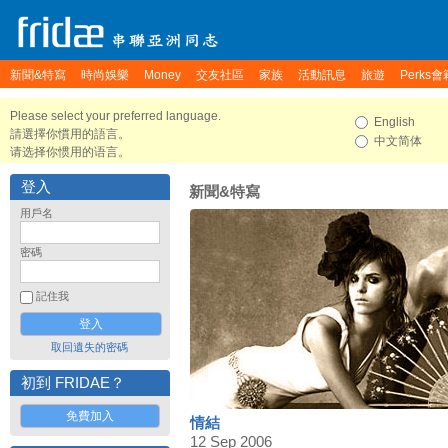
新聞&特寫
時尚娛樂
Money
交友社區
家族
活動訊息
旅遊
Perks會
Please select your preferred language.
English
請選擇你慣用的語言。
中文简体
请选择你惯用的语言。
登入
新聞&特寫
用戶名
密碼
記住我
取回遺失的密碼
初到 FRIDAE？
免費加入
情結
12 Sep 2006