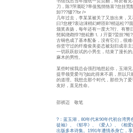
书馆找出当年报纸一页页翻，终於看见
刀，陈?萍溉眨?率值氖悄恪富?怠挂荒
卸???辍??br />
几年过去，李某某被关了又放出来，又再
曰?怠梗?衷诒涑梢幻畔匝В?梢远松?
颁奖表扬，每年还有一度大?行、有整日
髡弑绕鹉悖?慈砣酢⒈Ｊ亓耍?蛩担?蛭
古铜色成了基本配备，没有它们，很难
你坚守过的纤瘦俊美姿态被划归成非主
一切跃跃欲试的小男生，结束了漫长的
麻木的男性。
某些时候我总会强烈地想起你，玉湖兄
提早领受爱与?j如此得来不易，所以
的道理。我想念那个时代，那些为了爱
友好，直见性命。
邵祺迈 敬笔
?：蓝玉湖，80年代末90年代初台湾
徒袖》、《郁卒》、《爱人》、《相爱
出版多本诗集。1991年遭情杀身亡，享年