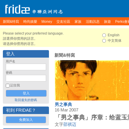
新聞&特寫
時尚娛樂
Money
交友社區
家族
活動訊息
旅遊
Perks會
Please select your preferred language.
English
請選擇你慣用的語言。
中文简体
请选择你惯用的语言。
登入
新聞&特寫
用戶名
密碼
記住我
取回遺失的密碼
男之事典
16 Mar 2007
初到 FRIDAE？
「男之事典」序章：给蓝玉
免費加入
文字
邵祺迈