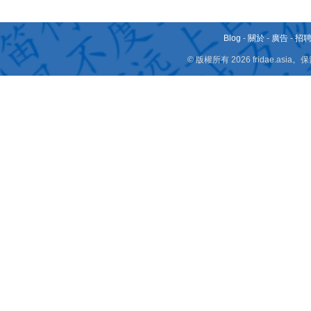
Blog
-
關於
-
廣告
-
招
© 版權所有 2026 fridae.a