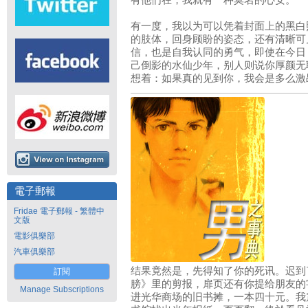
有他们在，我就有一种莫名的心安。
有一度，我以为可以凭着封面上的黑白
的肢体，回身顾盼的姿态，还有清晰可
信，也是自我认同的勇气，即使在今日
己倒影的水仙少年，别人则说你厚颜无
想着：如果真的见到你，我会是多么激
電子郵報
Fridae 電子郵報 - 繁體中
文版
電影俱樂部
汽車俱樂部
结果竟然是，先得知了你的死讯。迟到
訂閱
膀》里的剪报，扉页还有你提给朋友的
Manage Subscriptions
进光华商场的旧书摊，一本四十元。我