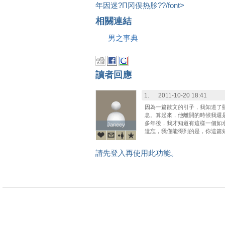
年因迷?Π冈俣热胗??/font>
相關連結
男之事典
讀者回應
1.
2011-10-20 18:41
因為一篇散文的引子，我知道了
息。算起來，他離開的時候我還
多年後，我才知道有這樣一個如
Janeey
Janeey
遺忘，我僅能得到的是，你這篇
請先登入再使用此功能。