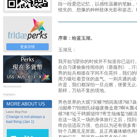
段一段爱恋记忆，以感性温馨的笔触，
错失的、想像的种种肢体光影和姿态。Fr
序章：给蓝玉湖。
更多詳情
玉湖兄：
我开始?j望你的时候并不知道你已远行
在自习课偷偷传阅你的《蔷薇刑》，汗
男的短兵相接在字间不住晃抖，我们的
用力吸吐着贲张的血气。一则共通的成
许是，我们都深怕一旦点燃，便要无止
Advertisement
那样，万劫不复的境地。
Highlights
男色世界的大观?灾幔?悄闾嵩缥?铱?
MORE ABOUT US
冶鄙希??拍惚氏碌穆废撸盒鹿?啊⒕瓢
Latest Blog Post
模?绻?讼干聘腥缒悖?寄芏哉飧錾?j
Change is not always a
在这一场又一场的身体旅行之后，找到
bad thing (Jan 1)
终自信适应力强、也自以为还有很多青
转个几圈见见世面。反正再遍体鳞伤再