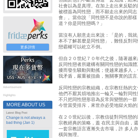
但由於他們不斷宣傳這一套知識，結果
社會以為是真理。在加上走出來反駁的
被標簽為同性戀，而不願走出來的同志
會」。當你說「同性戀不是你說的那樣
道？你是同性戀嗎？」
當沒有人願意走出來說：「是的，我就
本不了解甚麼是同性戀」，難怪反對同
戀霸權可以屹立不倒。
更多詳情
但自２０世紀７０年代之後，隨著越來
反同性戀者所建構有關同性戀的知識體
擾而發生騷動與動搖；使越來越多人，
我矛盾，嚴重被扭曲，無關事實的謊言
反同性戀的宗教組織，在宗教狂熱的文
Advertisement
他們不厭其煩地推出一輪又一輪對同性
Highlights
不只把同性戀形容為反常與變態的一群
MORE ABOUT US
今世當受排斥，來世亦必受地獄火焰的
Latest Blog Post
在２０世紀以後，宗教信徒對同性戀的
Change is not always a
bad thing (Jan 1)
宗教經典的策略，蓋 在民主與自由，
一套宗教語言逐漸失去市場，許 多人
橫與無理。