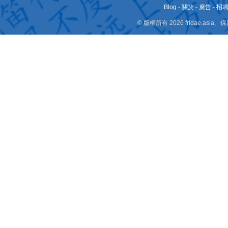
Blog
-
關於
-
廣告
-
招
© 版權所有 2026 fridae.a