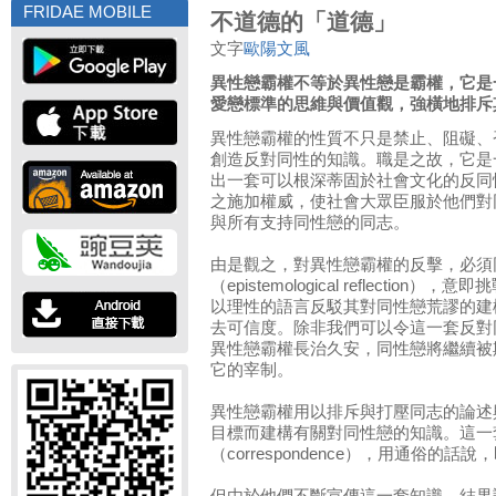
FRIDAE MOBILE
不道德的「道德」
文字
歐陽文風
異性戀霸權不等於異性戀是霸權，它是
愛戀標準的思維與價值觀，強橫地排斥
異性戀霸權的性質不只是禁止、阻礙、
創造反對同性的知識。職是之故，它是
出一套可以根深蒂固於社會文化的反同
之施加權威，使社會大眾臣服於他們對
與所有支持同性戀的同志。
由是觀之，對異性戀霸權的反擊，必須
（epistemological reflecti
以理性的語言反駁其對同性戀荒謬的建
去可信度。除非我們可以令這一套反對
異性戀霸權長治久安，同性戀將繼續被
它的宰制。
異性戀霸權用以排斥與打壓同志的論述
目標而建構有關對同性戀的知識。這一
（correspondence），用通俗的話