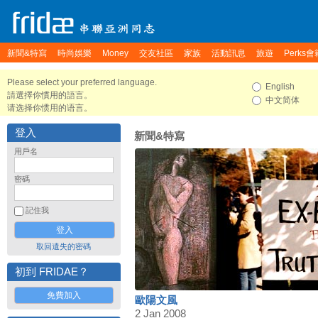
新聞&特寫
時尚娛樂
Money
交友社區
家族
活動訊息
旅遊
Perks會
Please select your preferred language.
English
請選擇你慣用的語言。
中文简体
请选择你惯用的语言。
登入
新聞&特寫
用戶名
密碼
記住我
取回遺失的密碼
初到 FRIDAE？
免費加入
歐陽文風
2 Jan 2008