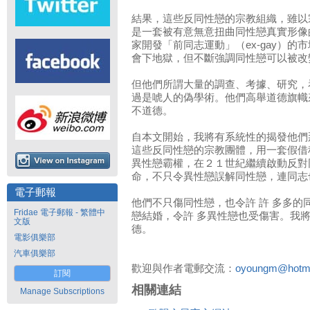
結果，這些反同性戀的宗教組織，雖以
是一套被有意無意扭曲同性戀真實形像
家開發「前同志運動」（ex-gay）
會下地獄，但不斷強調同性戀可以被改
但他們所謂大量的調查、考據、研究，
過是唬人的偽學術。他們高舉道德旗幟
不道德。
自本文開始，我將有系統性的揭發他們
這些反同性戀的宗教團體，用一套假借
異性戀霸權，在２１世紀繼續啟動反對
命，不只令異性戀誤解同性戀，連同志
電子郵報
他們不只傷同性戀，也令許 許 多多的
Fridae 電子郵報 - 繁體中
戀結婚，令許 多異性戀也受傷害。我
文版
德。
電影俱樂部
汽車俱樂部
歡迎與作者電郵交流：
oyoungm@hotma
訂閱
相關連結
Manage Subscriptions