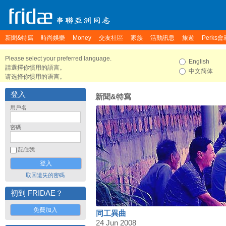
新聞&特寫
時尚娛樂
Money
交友社區
家族
活動訊息
旅遊
Perks會
Please select your preferred language.
English
請選擇你慣用的語言。
中文简体
请选择你惯用的语言。
登入
新聞&特寫
用戶名
密碼
記住我
取回遺失的密碼
初到 FRIDAE？
免費加入
同工異曲
24 Jun 2008