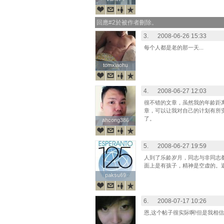
回應#2於被作者刪除。
3.
2008-06-26 15:33
每个人都是老的那一天...
tomxiaohu
tomxiaohu
4.
2008-06-27 12:03
很不错的文章，虽然我的年龄距
章，可以让我对自己的计划有所
了。
ahcong386
ahcong386
5.
2008-06-27 19:59
人到了乐龄岁月，同志与非同志
面上是有孩子，精神是空虚的。
paksu69
paksu69
6.
2008-07-17 10:26
恩,这个帖子很实际啊!但是我相