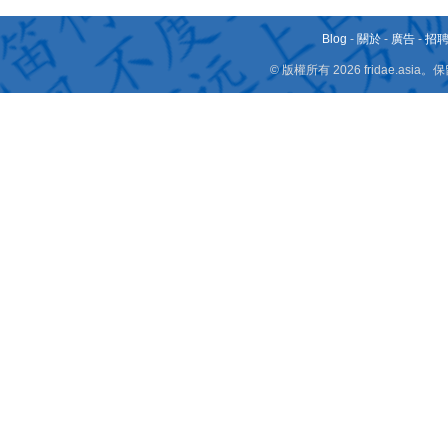
Blog
-
關於
-
廣告
-
招
© 版權所有 2026 fridae.a