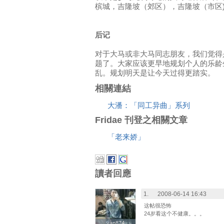
槟城，吉隆坡（郊区），吉隆坡（市区
后记
对于大马或非大马同志朋友，我们觉得
题了。大家应该更早地规划个人的乐龄
乱。规划明天是让今天过得更踏实。
相關連結
大潘：「同工异曲」系列
Fridae 刊登之相關文章
「老来娇」
讀者回應
1.
2008-06-14 16:43
这帖很恐怖
24岁看这个不健康。。。
van874
van874