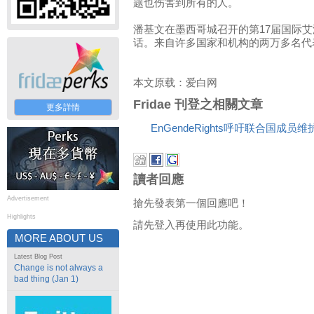
题也伤害到所有的人。
潘基文在墨西哥城召开的第17届国际
话。来自许多国家和机构的两万多名代
本文原载：爱白网
Fridae 刊登之相關文章
更多詳情
EnGendeRights呼吁联合国成员
讀者回應
Advertisement
搶先發表第一個回應吧！
Highlights
請先登入再使用此功能。
MORE ABOUT US
Latest Blog Post
Change is not always a
bad thing (Jan 1)