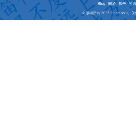
Blog
-
關於
-
廣告
-
招
© 版權所有 2026 fridae.a