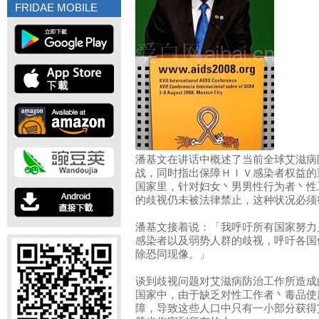
FRIDAE MOBILE
潘基文在讲话中概述了当前全球艾滋病
战，同时指出保障ＨＩＶ感染者权益的
国家里，针对妇女丶男男性行为者丶性
的歧视仍未被法律禁止，这种状况必须
潘基文接着说：「我呼吁所有国家努力
感染者以及弱势人群的歧视，呼吁各国
除恐同现像。」
谈到歧视问题对艾滋病防治工作所造成
国家中，由于缺乏对性工作者丶毒品使
障，导致这些人口中只有一小部分获得