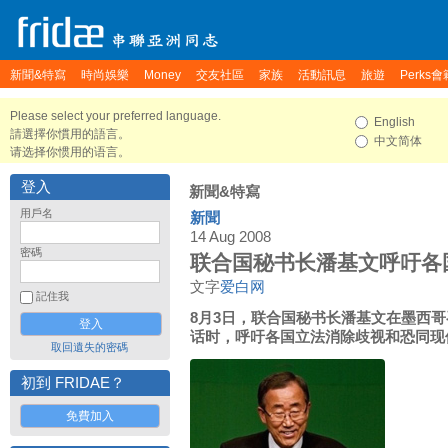
新聞&特寫
時尚娛樂
Money
交友社區
家族
活動訊息
旅遊
Perks會
Please select your preferred language.
English
請選擇你慣用的語言。
中文简体
请选择你惯用的语言。
登入
新聞&特寫
用戶名
新聞
14 Aug 2008
密碼
联合国秘书长潘基文呼吁各
文字
爱白网
記住我
8月3日，联合国秘书长潘基文在墨西
话时，呼吁各国立法消除歧视和恐同现
取回遺失的密碼
初到 FRIDAE？
免費加入