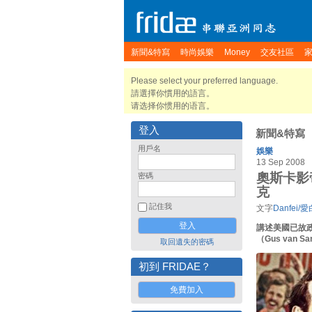
新聞&特寫
時尚娛樂
Money
交友社區
Please select your preferred language.
請選擇你慣用的語言。
请选择你惯用的语言。
登入
新聞&特寫
用戶名
娛樂
13 Sep 2008
奧斯卡影
密碼
克
記住我
文字
Danfei/
講述美國已故政治
（Gus van
取回遺失的密碼
初到 FRIDAE？
免費加入