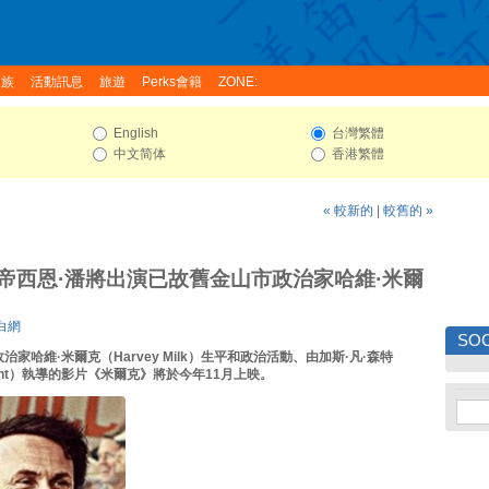
家族
活動訊息
旅遊
Perks會籍
ZONE:
English
台灣繁體
中文简体
香港繁體
« 較新的
|
較舊的 »
帝西恩·潘將出演已故舊金山市政治家哈維·米爾
愛白網
SOC
家哈維·米爾克（Harvey Milk）生平和政治活動、由加斯·凡·森特
 Sant）執導的影片《米爾克》將於今年11月上映。