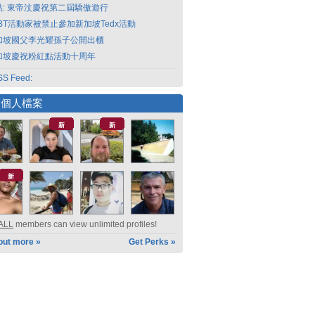
點: 東帝汶慶祝第二屆驕傲遊行
GBT活動家被禁止參加新加坡Tedx活動
加坡國父李光耀孫子公開出櫃
加坡慶祝粉紅點活動十周年
S Feed:
選個人檔案
新
新
新
ALL
members can view unlimited profiles!
out more »
Get Perks »