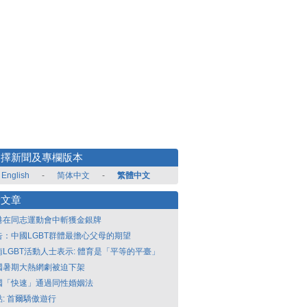
選擇新聞及專欄版本
English
-
简体中文
-
繁體中文
新文章
港在同志運動會中斬獲金銀牌
告：中國LGBT群體最擔心父母的期望
南LGBT活動人士表示: 體育是「平等的平臺」
國暑期大熱網劇被迫下架
國「快速」通過同性婚姻法
點: 首爾驕傲遊行