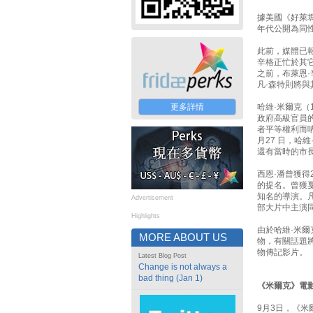
據美國《好萊塢
年代公開為同性
此前，媒體已報
辛格正忙於其
之前，布萊恩
凡·森特則將
更多詳情
哈維·米爾克（
政府高級官員
者平等權利而吶
月27 日，哈
還有當時的市
西恩·潘曾獲得
的提名。曾獲
知名的導演。凡
Advertisement
部大片中主演
Highlights
由於哈維·米
MORE ABOUT US
物，有關話題
物傳記影片。
Latest Blog Post
Change is not always a
bad thing (Jan 1)
《米爾克》電
9月3日，《