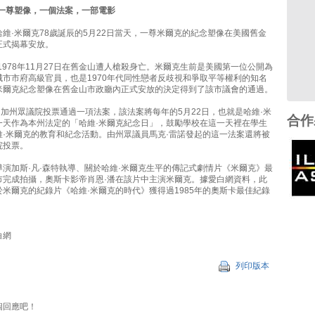
：一尊塑像，一個法案，一部電影
維·米爾克78歲誕辰的5月22日當天，一尊米爾克的紀念塑像在美國舊金
正式揭幕安放。
1978年11月27日在舊金山遭人槍殺身亡。米爾克生前是美國第一位公開為
城市市府高級官員，也是1970年代同性戀者反歧視和爭取平等權利的知名
米爾克紀念塑像在舊金山市政廳內正式安放的決定得到了該市議會的通過。
國加州眾議院投票通過一項法案，該法案將每年的5月22日，也就是哈維·米
合作
一天作為本州法定的「哈維·米爾克紀念日」，鼓勵學校在這一天裡在學生
維·米爾克的教育和紀念活動。由州眾議員馬克·雷諾發起的這一法案還將被
院投票。
演加斯·凡·森特執導、關於哈維·米爾克生平的傳記式劇情片《米爾克》最
市完成拍攝，奧斯卡影帝肖恩·潘在該片中主演米爾克。據愛白網資料，此
米爾克的紀錄片《哈維·米爾克的時代》獲得過1985年的奧斯卡最佳紀錄
白網
列印版本
個回應吧！