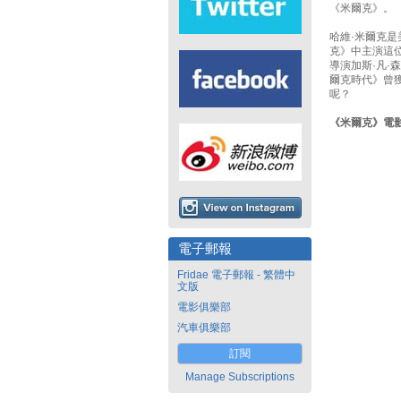
《米爾克》。
哈維·米爾克
克》中主演這位
導演加斯·凡·
爾克時代》曾
呢？
《米爾克》電
電子郵報
Fridae 電子郵報 - 繁體中
文版
電影俱樂部
汽車俱樂部
訂閱
Manage Subscriptions