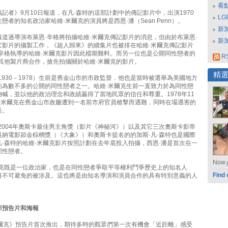
看
記者》9月10日報道，在凡·森特的這部計劃中的傳記影片中，出演1970
L
戀者的知名政治家哈維·米爾克的演員將是西恩·潘（Sean Penn）。
新
道過導演布萊恩·辛格將拍攝哈維·米爾克傳記影片的消息，但由於布萊恩·
新
它影片的攝製工作，《超人歸來》的續集片也被排在哈維·米爾克傳記影片
·辛格執導的哈維·米爾克影片因此檔期難料。而另一位也是公開同性戀者的
RS
與其他製片商合作，搶先拍攝關於哈維·米爾克的影片。
精
1930－1978）生前是舊金山市的市政監督，他也是當時被選舉為美國地方
的為數不多的公開的同性戀者之一。哈維·米爾克生前一直致力於為同性戀
喊，並以他的政治理念和政績贏得了當地民眾的信任和尊重。1978年11
維·米爾克在舊金山市政廳遭到一名前市府官員槍擊而遇難，同時在場遇害的
長。
2004年奧斯卡最佳男主角獎（影片《神秘河》）以及其它三次奧斯卡影帝
戛納電影節金棕櫚獎（《大象》）和奧斯卡提名的的加斯·凡·森特也是國際
·森特的哈維·米爾克影片按照計劃在去年底投入拍攝，西恩·潘是首次在一
同性戀者。
Now
爾克既是一位政治家，也是在同性戀者爭取平等權利鬥爭歷史上的知名人
Find 
將不可避免的被涉及。這也將是由知名導演和演員合作的具有特別意義的人
影預告片和海報
米爾克》預告片首次推出，期待多時的觀眾們第一次有機會「近距離」感受