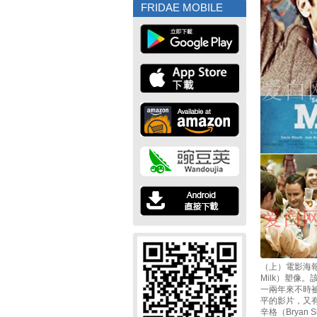
FRIDAE MOBILE
（上）電影海報
Milk）塑像
一兩年來不時被
平的影片，又
辛格（Bryan 