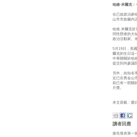
哈維·米爾克
在已故政治家哈
山市市政廳內
哈維·米爾克於
同性戀者的大
政治活動家。
5月19日，美
爾克的生日這
中舉辦關於哈
提交到州參議
另外，由知名導
近已在舊金山
前已有一部關於
片獎。
本文原載：愛
讀者回應
搶先發表第一