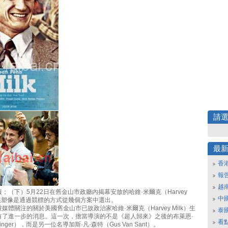
請
最
香
報
越
；（下）5月22日在舊金山市政廳內揭幕安放的哈維·米爾克（Harvey
中
。該塑像是通過競標的方式從幾個方案中選出。
媒體關注的關於美國舊金山市已故政治家哈維·米爾克（Harvey Milk）生
泰
有了進一步的消息。這一次，擔當導演的不是《超人歸來》之後的布萊恩·
看
Singer），而是另一位名導加斯·凡·森特（Gus Van Sant）。