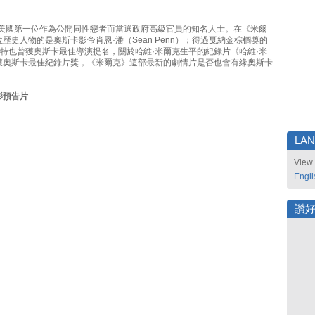
是美國第一位作為公開同性戀者而當選政府高級官員的知名人士。在《米爾
歷史人物的是奧斯卡影帝肖恩·潘（Sean Penn）；得過戛納金棕櫚獎的
森特也曾獲奧斯卡最佳導演提名，關於哈維·米爾克生平的紀錄片《哈維·米
獲奧斯卡最佳紀錄片獎，《米爾克》這部最新的劇情片是否也會有緣奧斯卡
影預告片
LA
View 
Engli
讚