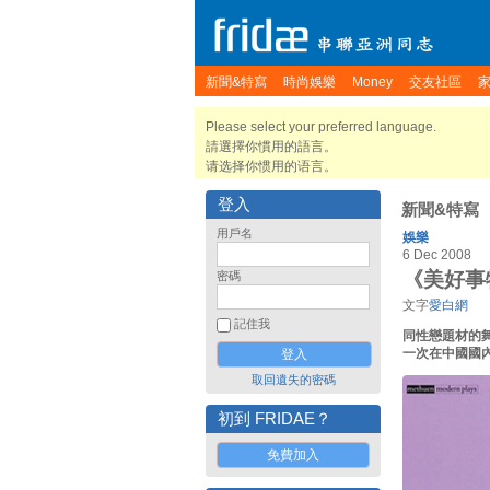
新聞&特寫
時尚娛樂
Money
交友社區
Please select your preferred language.
請選擇你慣用的語言。
请选择你惯用的语言。
登入
新聞&特寫
用戶名
娛樂
6 Dec 2008
《美好事
密碼
文字
愛白網
記住我
同性戀題材的
一次在中國國
取回遺失的密碼
初到 FRIDAE？
免費加入