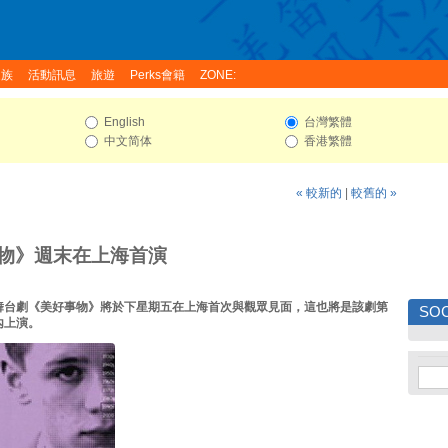
家族
活動訊息
旅遊
Perks會籍
ZONE:
English
台灣繁體
中文简体
香港繁體
« 較新的
|
較舊的 »
物》週末在上海首演
舞台劇《美好事物》將於下星期五在上海首次與觀眾見面，這也將是該劇第
SOC
內上演。