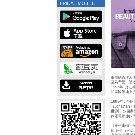
FRIDAE MOBILE
由喬納森·哈維原
區為背景，講
1993年7月
和美國等地上
1995年，英
（Jonatha
世界許 多國
保羅電影節的
《美好事物》於
爾·達拉（Mic