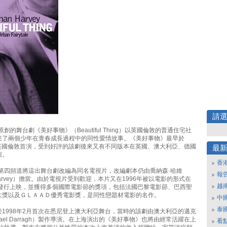
請
創的舞台劇《美好事物》（Beautiful Thing）以英國倫敦的普通住宅社
述了兩個少年在青春成長過程中的同性愛情故事。《美好事物》最早於
在英國倫敦首演，受到好評的該劇後來又有不同版本在英國、澳大利亞、德國
最
演。
香
國第四頻道將這出舞台劇改編為同名電視片，改編劇本仍由喬納森·哈維
報
n Harvey）擔當。由於電視片受到歡迎，本片又在1996年被以電影的形式在
越
家發行上映，並獲得多個國際電影節的獎項，包括法國巴黎電影節、巴西聖
大獎以及ＧＬＡＡＤ優秀電影獎，是同性戀題材電影的名作。
中
泰
1998年2月首次在悉尼登上澳大利亞舞台，當時的該劇由澳大利亞的邁克
hael Darragh）製作導演。在上海演出的《美好事物》也將由經常活躍在上
看