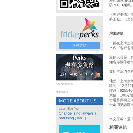
海的邁克爾·
防ＮＧＯ組織
《美好事物》本
夢工廠。《美
演出詳情
一群在上海生活的
更多詳情
文名《愈愛愈
主創人員是一群
知名專欄作者M
其他主演均是
地點：上海余姚
Advertisement
時間：12月12
聯系：625540
Highlights
票價：100元/
會還將揭曉上
MORE ABOUT US
全劇用英語演
Latest Blog Post
Change is not always a
bad thing (Jan 1)
本文原載：愛
相關連結