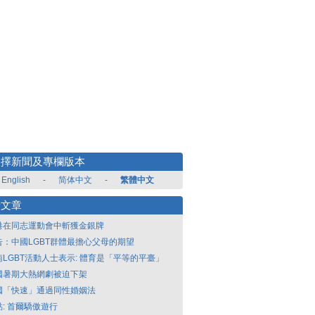
選擇新聞及專欄版本
English
-
简体中文
-
繁體中文
新文章
港在同志運動會中斬獲金銀牌
告：中國LGBT群體最擔心父母的期望
南LGBT活動人士表示: 體育是「平等的平臺」
國暑期大熱網劇被迫下架
國「快速」通過同性婚姻法
點: 首爾驕傲遊行