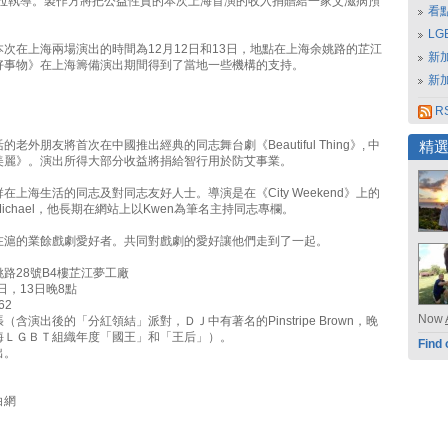
達拉執導。製作方將把公益性質的本次上海首演的收入捐贈給一家艾滋病預
看
。
L
次在上海兩場演出的時間為12月12日和13日，地點在上海余姚路的芷江
新
好事物》在上海籌備演出期間得到了當地一些機構的支持。
新
RS
老外朋友將首次在中國推出經典的同志舞台劇《Beautiful Thing》, 中
精
美麗》。演出所得大部分收益將捐給智行用於防艾事業。
在上海生活的同志及對同志友好人士。導演是在《City Weekend》上的
ichael，他長期在網站上以Kwen為筆名主持同志專欄。
在滬的業餘戲劇愛好者。共同對戲劇的愛好讓他們走到了一起。
路28號B4樓芷江夢工廠
日，13日晚8點
62
Now
張（含演出後的「分紅領結」派對，ＤＪ中有著名的Pinstripe Brown，晚
海ＬＧＢＴ組織年度「國王」和「王后」）。
Find 
出。
白網