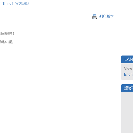
ful Thing》官方網站
列印版本
個回應吧！
用此功能。
LA
View 
Engli
讚