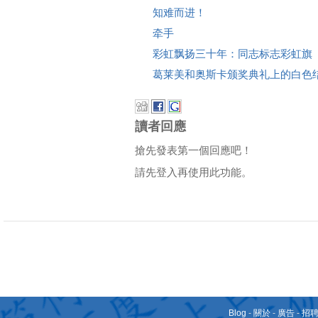
知难而进！
牵手
彩虹飘扬三十年：同志标志彩虹旗
葛莱美和奥斯卡颁奖典礼上的白色结饰（
讀者回應
搶先發表第一個回應吧！
請先登入再使用此功能。
Blog
-
關於
-
廣告
-
招