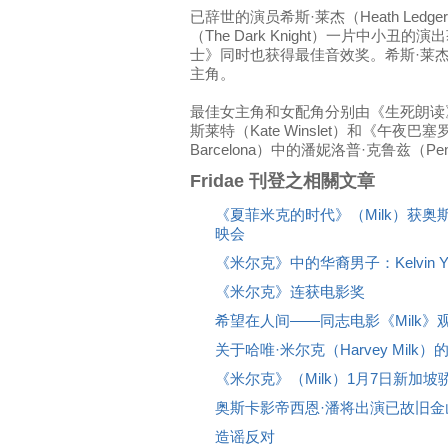
已辞世的演员希斯·莱杰（Heath Led
（The Dark Knight）一片中小
士》同时也获得最佳音效奖。希斯·莱
主角。
最佳女主角和女配角分别由《生死朗读》（T
斯莱特（Kate Winslet）和《午夜巴塞罗那》
Barcelona）中的潘妮洛普·克鲁兹（Pen
Fridae 刊登之相關文章
《夏菲米克的时代》（Milk）获
映会
《米尔克》中的华裔男子：Kelvin Y
《米尔克》连获电影奖
希望在人间——同志电影《Milk》
关于哈唯·米尔克（Harvey Milk
《米尔克》（Milk）1月7日新加坡
奥斯卡影帝西恩·潘将出演已故旧金
造谣反对