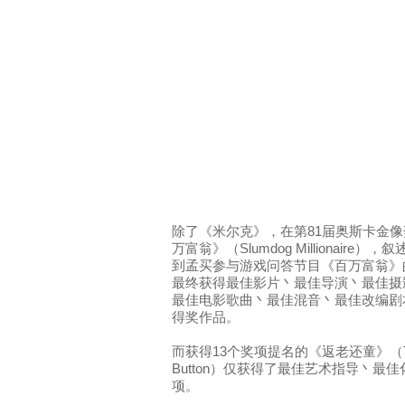
除了《米尔克》，在第81届奥斯卡金
万富翁》（Slumdog Millionair
到孟买参与游戏问答节目《百万富翁》
最终获得最佳影片丶最佳导演丶最佳摄
最佳电影歌曲丶最佳混音丶最佳改编剧
得奖作品。
而获得13个奖项提名的《返老还童》（The Curi
Button）仅获得了最佳艺术指导丶
项。