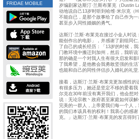
FRIDAE MOBILE
岁编剧家达斯汀·兰斯布莱克（Dustin L
动地说自己13岁时听到哈维·米尔克（Har
不能自已，是那个故事给了自己作为一
甚至步入同性婚姻的勇气。
达斯汀·兰斯·布莱克在接过小金人时
能创作出的电影」，并感谢了剧组同仁
了自己的成长经历：「13岁的时候，
门教环境中搬迁到加州，然后，我听说
那的确是一个对我人生有很大启发和影
了我希望，是他教会我勇敢坚强的生活
也能和自己的同性伴侣步入婚礼的礼堂
接着，达斯汀·兰斯·布莱克更加感性
有很多压力，她还是坚定不移的爱着我
尔克在30年前没有离开我们，他会想
说：无论宗教丶政府甚至家庭如何误解
完美的一群人，上帝爱我们每一个人，
的我们本该具有的权利！我衷心的感谢
克。」达斯汀·兰斯·布莱克的发言得到