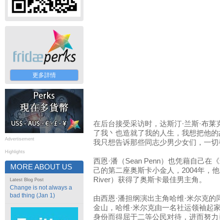
更多詳情
在后台接受采访时，达斯汀·兰斯·布莱
了我丶也造就了我的人生，我想把他的
Advertisement
我只想告诉那些同志少男少女们，一切
Highlights
西恩·潘（Sean Penn）也凭藉自
MORE ABOUT US
己的第二座奥斯卡小金人，2004年，他以
River）获得了奥斯卡最佳男主角。
Latest Blog Post
Change is not always a
bad thing (Jan 1)
由西恩·潘担纲演出主角哈维·米尔克的
金山，哈维·米尔克由一名社运领袖起
身份而得屈于二等公民对待，进而努力