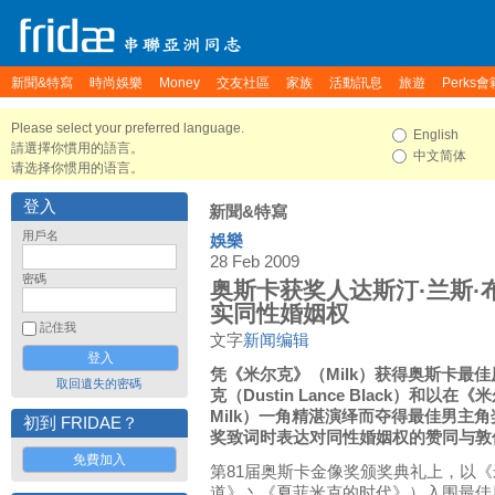
新聞&特寫
時尚娛樂
Money
交友社區
家族
活動訊息
旅遊
Perks會
Please select your preferred language.
English
請選擇你慣用的語言。
中文简体
请选择你惯用的语言。
登入
新聞&特寫
用戶名
娛樂
28 Feb 2009
密碼
奥斯卡获奖人达斯汀·兰斯·
实同性婚姻权
記住我
文字
新闻编辑
凭《米尔克》（Milk）获得奥斯卡最佳
取回遺失的密碼
克（Dustin Lance Black）和以在
Milk）一角精湛演绎而夺得最佳男主角奖
初到 FRIDAE？
奖致词时表达对同性婚姻权的赞同与敦
免費加入
第81届奥斯卡金像奖颁奖典礼上，以《
道》丶《夏菲米克的时代》）入围最佳