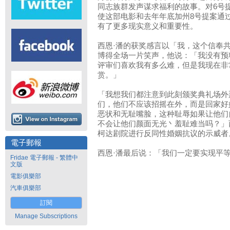
同志族群发声谋求福利的故事。对6号
使这部电影和去年年底加州8号提案通
有了更多现实意义和重要性。
西恩·潘的获奖感言以「我，这个信奉
博得全场一片笑声，他说：「我没有预
评审们喜欢我有多么难，但是我现在非
赏。」
「我想我们都注意到此刻颁奖典礼场外
们，他们不应该招摇在外，而是回家好
恶状和无耻嘴脸，这种耻辱如果让他们
不会让他们颜面无光丶羞耻难当吗？」
柯达剧院进行反同性婚姻抗议的示威者
電子郵報
西恩·潘最后说：「我们一定要实现平
Fridae 電子郵報 - 繁體中
文版
電影俱樂部
汽車俱樂部
訂閱
Manage Subscriptions