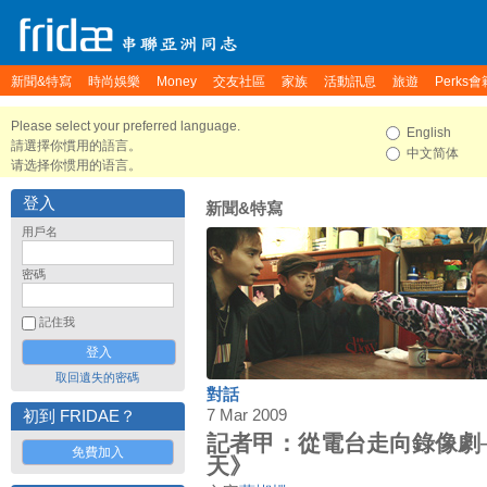
新聞&特寫
時尚娛樂
Money
交友社區
家族
活動訊息
旅遊
Perks會
Please select your preferred language.
English
請選擇你慣用的語言。
中文简体
请选择你惯用的语言。
登入
新聞&特寫
用戶名
密碼
記住我
取回遺失的密碼
對話
7 Mar 2009
初到 FRIDAE？
記者甲：從電台走向錄像劇─
免費加入
天》