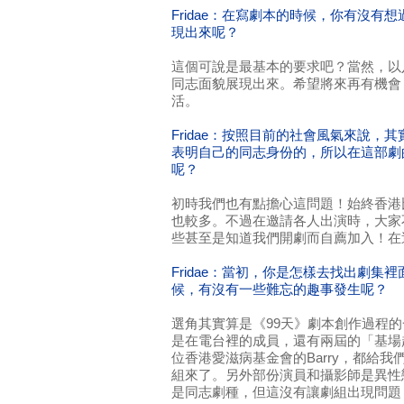
Fridae：在寫劇本的時候，你有沒有
現出來呢？
這個可說是最基本的要求吧？當然，以
同志面貌展現出來。希望將來再有機會
活。
Fridae：按照目前的社會風氣來說，
表明自己的同志身份的，所以在這部劇
呢？
初時我們也有點擔心這問題！始終香港
也較多。不過在邀請各人出演時，大家
些甚至是知道我們開劇而自薦加入！在
Fridae：當初，你是怎樣去找出劇集
候，有沒有一些難忘的趣事發生呢？
選角其實算是《99天》劇本創作過程
是在電台裡的成員，還有兩屆的「基場
位香港愛滋病基金會的Barry，都給我
組來了。另外部份演員和攝影師是異性
是同志劇種，但這沒有讓劇組出現問題