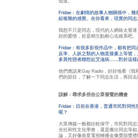
知道。
Fridae：在劇情的故事人物關係中，
綜複雜的感覺。在你看來，現實的同志
我想不只是同志，現代的人網絡太發達
好的愛情，於是稍欠點耐心去維系吧。
Fridae：有很多影視作品中，都有把
反串、人妖之類的人物直接畫上等號，
多異性戀者聯想起艾滋病……對於這樣
他們應該來Gay Radio，好好地看《
們的節目，了解一下同志生活，再回去
誤解：尋求多些在公眾發聲的機會
Fridae：目前在香港，普通市民對同
呢？
大眾傳媒一般都比較保守，市民對同志
光社和性文化學會，還是搬出同志等如
論，又好像衛星電視轉播金像獎頒獎禮