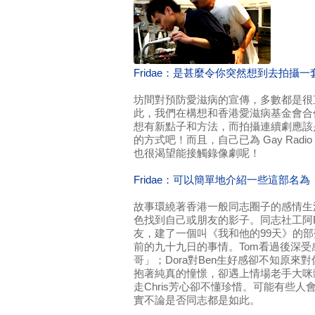
Fridae：是甚麼令你突然想到去拍攝
坊間對預防愛滋病的宣傳，多數都是很
此，我們在構想和香港愛滋病基金會合
想有新點子和方法，而拍攝連續劇應該
的方式吧！而且，自己已為 Gay Rad
也很渴望能接觸錄像劇呢！
Fridae：可以簡單地介紹一些這部名
故事環繞著香港一般同志圈子的感情生
色找到自己或朋友的影子。同志社工阿
友，建了一個叫《我和他的99天》的
前的九十九日的事情。Tom看過後深
哥」；Dora對Ben生好感卻不知原來對
抱著純真的憧憬，卻遇上情場老手大咪頭
走Chris芳心卻不懂珍惜。可能有些
實不論是否同志都是如此。