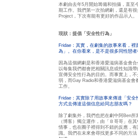
本劇由去年5月開始籌備和拍攝，直至
期工作。我們第一次拍網劇，還是有很
Project，下次有能有更好的作品示人。
現狀：提倡「安全性行為」
Fridae：其實，在劇集的故事來看，
為」。在你看來，是不是很多同性戀者
因為這個網劇是和香港愛滋病基金會合
以每集我們都會把相關訊息或性知識帶
宣傳安全性行為的目的。而事實上，不
弱，而Gay Radio和香港愛滋病基
工作。
Fridae：其實除了用故事來傳達「安
方式去傳達這個信息給同志朋友嗎？
除了劇集外，我們也把在劇中阿Ben所
（博客）獨立運作，由「Ｂ哥哥」在其
情事，也在圈子裡得到不錯的反應，有
識。我們在未來會尋找更多不同的方法