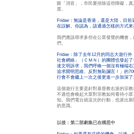
眼「消音」，市民要排除這些障礙，真
度。
Fridae：無論是香港，還是大陸，目
在誤解。你認為，該通過怎樣的方式來
我們應該尋求多些在公眾發聲的機會，
們。
Fridae：除了去年12月的同志大遊
社會網絡」（ＣＭＮ）的團體也發起了
達文明訴求，我們呼喚一個沒有極端右
追求開明思維、反對無恥讕言！」的7
行會不會繼上一次之後更進一步加深了
這個遊行主要是針對基督教右派的宗教
不過也會喚起大眾對宗教如何看待小眾
知。我們電台就這次的行動，也派出新
的意識。
以後：第二部劇集已在構思中