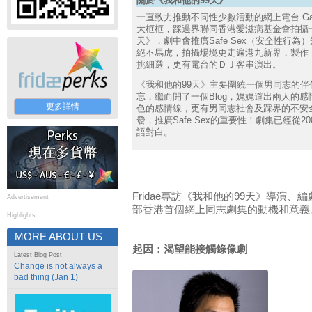
關於《我和他的99天》
一直致力推動不同性少數活動的網上電台 Gay
大框框，踩過界聯同香港愛滋病基金會拍攝
天》，劇中會推廣Safe Sex（安全性行
絕不馬虎，拍攝場境更走遍港九新界，製作
挑細選，更有電台的ＤＪ客串演出。
《我和他的99天》主要圍繞一個男同志的
忘，繼而開了一個Blog，娓娓道出兩人的
更多詳情
色的感情線，更有男同志社會及踩界的不安
發，推廣Safe Sex的重要性！劇集已經從2
語對白。
Fridae專訪《我和他的99天》導演
Advertisement
部香港首個網上同志劇集的動機和意義
Highlights
MORE ABOUT US
起因：渴望能接觸錄像劇
Latest Blog Post
Change is not always a
bad thing (Jan 1)