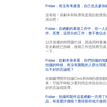
Fridae：有沒有考慮過，自己也去參
沒有啦！寫劇本和執導筒是我比較擅長
演出吧！
Fridae：在網劇的幕後工作中，你一
作。其實，這部分的工作，會不會佔去
12月首播的時間最忙碌，因為同時要
在全劇經已拍峻，後期工作也快將完成
一下。
Fridae：從劇本身來看，你們拍攝的
拍攝的時候，有沒有圍觀的人群出現呢
出不好的言論呢？
在銅鑼灣鬧市拍攝Chris和Will的感
來！可能平時較少看到同志伴侶在街公
好的言論或阻滯。
Fridae：拍攝和製作這套網劇一共用
品，有甚麼評價呢？覺得那些地方做得