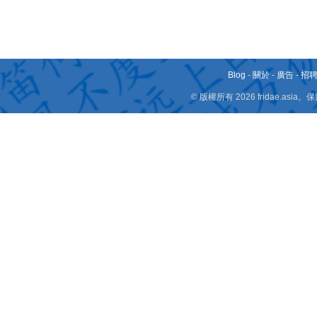
Blog
-
關於
-
廣告
-
招
© 版權所有 2026 fridae.a