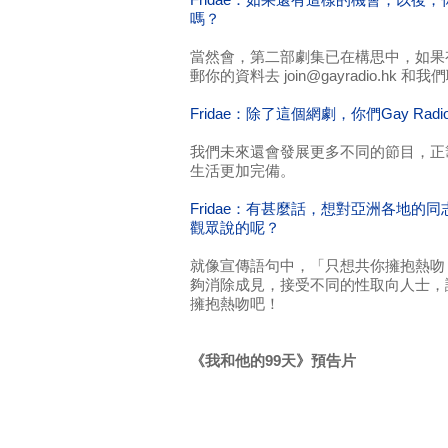
Fridae：如果還有這樣的機會，以後
嗎？
當然會，第二部劇集已在構思中，如果
郵你的資料去 join@gayradio.hk 和
Fridae：除了這個網劇，你們Gay R
我們未來還會發展更多不同的節目，正
生活更加完備。
Fridae：有甚麼話，想對亞洲各地的
觀眾說的呢？
就像宣傳語句中，「只想共你擁抱熱吻
夠消除成見，接受不同的性取向人士，
擁抱熱吻吧！
《我和他的99天》預告片