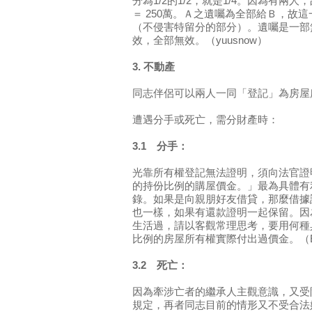
分為1/2的1/2，就是1/4。因為有兩人，故特
＝ 250萬。Ａ之遺囑為全部給Ｂ，故這
（不侵害特留分的部分）。遺囑是一部
效，全部無效。（yuusnow）
3. 不動產
同志伴侶可以兩人一同「登記」為房屋所有
遭遇分手或死亡，需分財產時：
3.1 分手：
光靠所有權登記無法證明，須向法官證
的持份比例的購屋價金。」最為具體有
錄。如果是向親朋好友借貸，那麼借據
也一樣，如果有還款證明一起保留。因
生活過，請以客觀常理思考，要用何種
比例的房屋所有權實際付出過價金。（Ent
3.2 死亡：
因為牽涉亡者的繼承人主觀意識，又受限
規定，再者同志目前的情形又不受合法