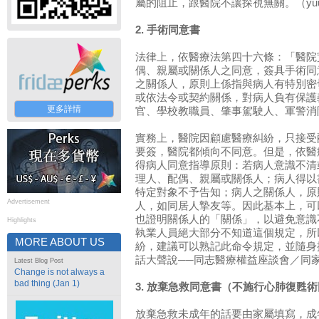
屬的阻止，跟醫院不讓探視無關。（yuu
2. 手術同意書
法律上，依醫療法第四十六條：「醫院
偶、親屬或關係人之同意，簽具手術同
之關係人，原則上係指與病人有特別密
或依法令或契約關係，對病人負有保護
更多詳情
官、學校教職員、肇事駕駛人、軍警消防人
實務上，醫院因顧慮醫療糾紛，只接受
要簽，醫院都傾向不同意。但是，依醫
得病人同意指導原則：若病人意識不清
理人、配偶、親屬或關係人；病人得以
特定對象不予告知；病人之關係人，原
Advertisement
人，如同居人摯友等。因此基本上，可
也證明關係人的「關係」，以避免意識
Highlights
執業人員絕大部分不知道這個規定，所
MORE ABOUT US
紛，建議可以熟記此命令規定，並隨身
話大聲說──同志醫療權益座談會／同家
Latest Blog Post
Change is not always a
bad thing (Jan 1)
3. 放棄急救同意書（不施行心肺復甦
放棄急救未成年的話要由家屬填寫，成