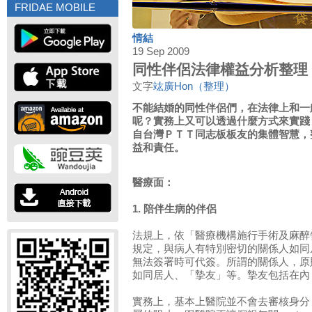
FRIDAE MOBILE
情結
19 Sep 2009
同性伴侶法律權益分析整理
文字
竑廣Hon（整理）
不能結婚的同性伴侶們，在法律上和一
呢？實務上又可以透過什麼方式來實踐
自台灣ＰＴＴ同志板板友的集體智慧，
益和責任。
醫療面：
1. 陪伴生病的伴侶
法規上，依「醫療機構施行手術及麻醉
規定，與病人有特別密切的關係人如同
無法簽署時可代簽。所謂的關係人，原
如同居人、「摯友」等。摯友包括在內
實務上，基本上醫院並不會去審核身分