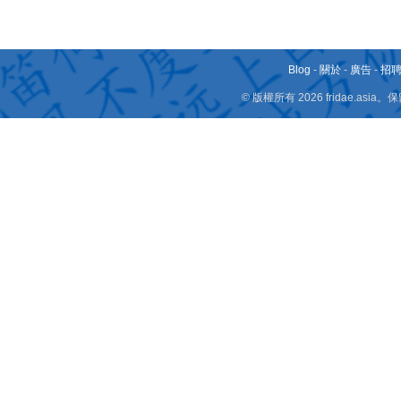
Blog
-
關於
-
廣告
-
招
© 版權所有 2026 fridae.a