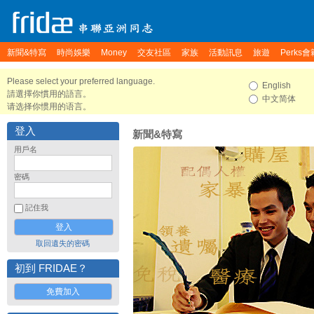
新聞&特寫
時尚娛樂
Money
交友社區
家族
活動訊息
旅遊
Perks會
Please select your preferred language.
English
請選擇你慣用的語言。
中文简体
请选择你惯用的语言。
登入
新聞&特寫
用戶名
密碼
記住我
取回遺失的密碼
初到 FRIDAE？
免費加入