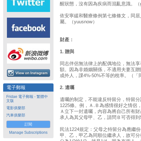
醒狀態，沒有因為疾病而混亂意識。（ga
依安寧緩和醫療條例第七條條文，同居
屬。（yuusnow）
財產：
1. 贈與
同志伴侶無法律上的配偶地位，無法享
額。因為非婚姻關係，不適用夫妻互贈
成外人，課4%-50%不等的稅率。（
電子郵報
2. 遺囑
Fridae 電子郵報 - 繁體中
遺囑的制定，不能違反特留分，特留分請見
文版
1225條。例，Ａ.Ｂ為感情很好之情
電影俱樂部
Ａ立下一封遺囑，內容為將自己所有財
汽車俱樂部
承人為其父母甲、乙，請問Ｂ可否得到5
訂閱
民法1224規定：父母之特留分為應繼份
Manage Subscriptions
甲、乙，甲乙為同順位繼承人，故可分得