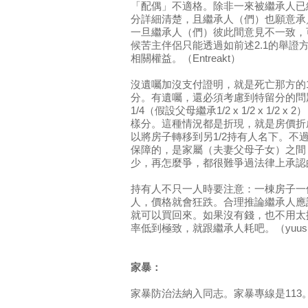
「配偶」不適格。除非一來被繼承人已
分詳細清楚，且繼承人（們）也願意承
一旦繼承人（們）彼此間意見不一致，
候苦主伴侶只能透過如前述2.1的舉證
相關權益。（Entreakt）
沒遺囑加沒支付證明，就是死亡那方的1
分。有遺囑，還必須考慮到特留分的問
1/4（假設父母繼承1/2 x 1/2 x 1/
樣分。這種情況都是折現，就是房價折
以將房子轉移到另1/2持有人名下。不
保障的，是家屬（夫妻父母子女）之間
少，再怎麼爭，都很難爭過法律上承認的
持有人不只一人時要注意：一棟房子一
人，價格就會狂跌。合理推論繼承人應
就可以買回來。如果沒有錢，也不用太
率低到極致，就跟繼承人耗吧。（yuus
家暴：
家暴防治法納入同志。家暴專線是113