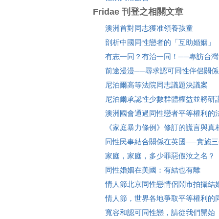
Fridae 刊登之相關文章
澳洲首對同志獲准領養孩童
剖析中國同性戀者的「互助婚姻」
有志一同？有治一同！──專訪台
前途漫漫──尋求認可同性伴侶關係
尼泊爾高等法院同志議題決議案
尼泊爾承認性少數群體權益並將研
澳洲國會通過同性戀者平等權利的
《家庭暴力條例》修訂的謊言與真
同性民事結合關係在英國──實施
家庭，家庭，多少罪惡假汝之名？
同性婚姻在美國：有結也有離
情人節北京同性戀情侶鬧市拍攝結
情人節，世界各地爭取平等權利的
寬容和認可同性戀，請從我們開始