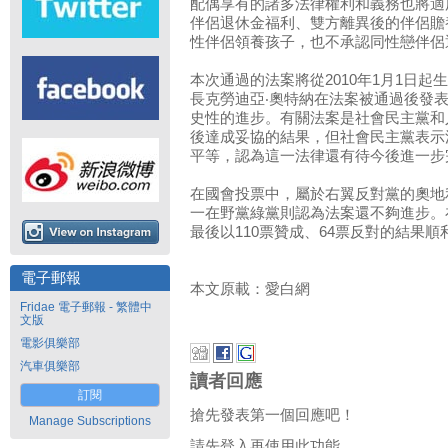
配偶享有的諸多法律權利和義務也將適
伴侶退休金福利、雙方離異後的伴侶贍
性伴侶領養孩子，也不承認同性戀伴侶
本次通過的法案將從2010年1月1日
長克勞迪亞‧奧特納在法案被通過後發
史性的進步。有關法案是社會民主黨和
後達成妥協的結果，但社會民主黨表示
平等，認為這一法律還有待今後進一步
在國會投票中，屬於右翼反對黨的奧地
一在野黨綠黨則認為法案還不夠進步。
最後以110票贊成、64票反對的結果
電子郵報
本文原載：愛白網
Fridae 電子郵報 - 繁體中
文版
電影俱樂部
汽車俱樂部
讀者回應
訂閱
搶先發表第一個回應吧！
Manage Subscriptions
請先登入再使用此功能。