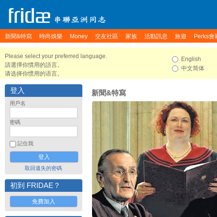
新聞&特寫
時尚娛樂
Money
交友社區
家族
活動訊息
旅遊
Perks會
Please select your preferred language.
English
請選擇你慣用的語言。
中文简体
请选择你惯用的语言。
登入
新聞&特寫
用戶名
密碼
記住我
取回遺失的密碼
初到 FRIDAE？
免費加入