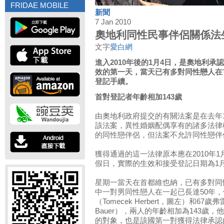
FRIDAE MOBILE
新聞
7 Jan 2010
奧地利同性民事伴侶關係法
文字
愛白網
進入2010年後的1月4日，是奧地利
效的第一天，當天已有多對同性戀人在
登記手續。
首對登記者年齡相加143歲
由奧地利政府提交的有關法案是在去年1
該法案，異性婚姻配偶享有的諸多法律
的同性戀伴侶，但法案不允許同性戀伴
獲得通過的這一法律原本應在2010年
假日，實際的生效和接受登記日期為1月
星期一當天在首都維也納，已有多對同
中一對男同性戀人在一起已長達50年，
（Tomecek Herbert，圖左）和67歲弗雷
Bauer），兩人的年齡相加為143歲
的對象，也是該國第一對獲得法律承認