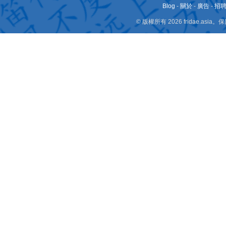
Blog
-
關於
-
廣告
-
招
© 版權所有 2026 fridae.a