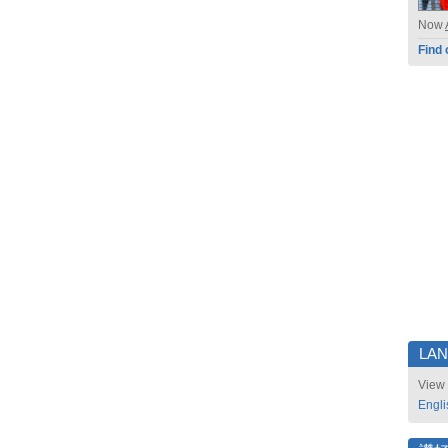
Now
Find 
LA
View 
Engli