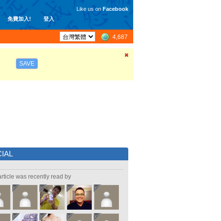
Like us on
Facebook
免費加入!
登入
4,687
SAVE
IAL
article was recently read by