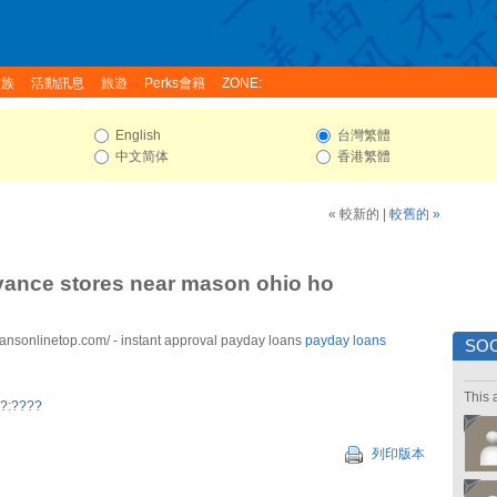
家族
活動訊息
旅遊
Perks會籍
ZONE:
English
台灣繁體
中文简体
香港繁體
« 較新的
|
較舊的 »
vance stores near mason ohio ho
oansonlinetop.com/ - instant approval payday loans
payday loans
SOC
This 
?:????
列印版本