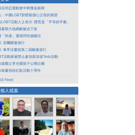
港在同志運動會中斬獲金銀牌
告：中國LGBT群體最擔心父母的期望
南LGBT活動人士表示: 體育是「平等的平臺」
國暑期大熱網劇被迫下架
國「快速」通過同性婚姻法
點: 首爾驕傲遊行
點: 東帝汶慶祝第二屆驕傲遊行
GBT活動家被禁止參加新加坡Tedx活動
加坡國父李光耀孫子公開出櫃
加坡慶祝粉紅點活動十周年
S Feed:
選個人檔案