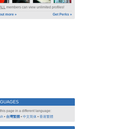
ALL
members can view unlimited profiles!
out more »
Get Perks »
NGUAGES
this page in a different language:
sh
•
台灣繁體
•
中文简体
•
香港繁體