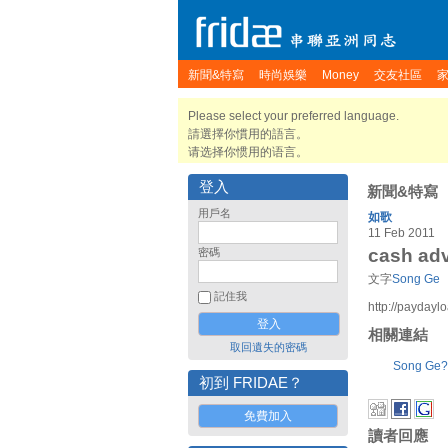
新聞&特寫
時尚娛樂
Money
交友社區
Please select your preferred language.
請選擇你慣用的語言。
请选择你惯用的语言。
登入
新聞&特寫
用戶名
如歌
11 Feb 2011
cash ad
密碼
文字
Song Ge
記住我
http://paydayl
相關連結
取回遺失的密碼
Song Ge?
初到 FRIDAE？
免費加入
讀者回應