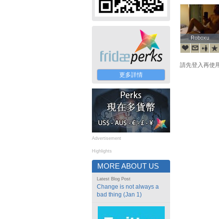
Roboxu
Roboxu
請先登入再使
更多詳情
Advertisement
Highlights
MORE ABOUT US
Latest Blog Post
Change is not always a
bad thing (Jan 1)