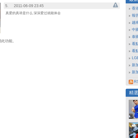
5.
2011-06-09 23:45
香
真爱的真谛是什么 深深爱过就能体会
報
越
中
泰
用此功能。
看
看
L
新
新
RS
精